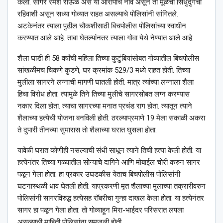
केली. सागर रमेश राऊळ असे या आरोपीचे नाव असून तो मूळचा सिंधुदुर्गचा
रहिवाशी असून सध्या गोव्यात राहत असल्याचे पोलिसांनी सांगितले.
अटकेनंतर त्याला पुढील चौकशीसाठी बिचपोलीस पोलिसांच्या स्वाधीन
करण्यात आले आहे. ताबा घेतल्यांनतर त्याला गोवा येथे नेण्यात आले आहे.
शैला घाडी ही 58 वर्षांची महिला तिच्या कुटुंबियांसोबत गोव्यातील बिचपोलीस
सांखळीमच चिकणे कुडणे, घर क्रमांक 529/3 मध्ये राहत होती. तिच्या
मुलीला सागरने लग्नाची मागणी घातली होती. मात्र त्यांच्या लग्नाला शैला
हिचा विरोध होता. त्यामुळे तिने तिच्या मुलीचे सागरसोबत लग्न करण्यास
नकार दिला होता. त्याचा सागरच्या मनात प्रचंड राग होता. त्यातून त्याने
शैलाच्या हत्येची योजना बनविली होती. ठरल्याप्रमाणे 19 मेला सकाळी अकरा
ते दुपारी तीनच्या सुमारास तो शैलाच्या घरात घुसला होता.
यावेळी घरात कोणीही नसल्याची संधी साधून त्याने तिची हत्या केली होती. या
हत्येनंतर तिच्या गळ्यातील सोन्याचे दागिने आणि मोबाईल चोरी करुन सागर
पळून गेला होता. हा प्रकार उघडकीस येताच बिचपोलीस पोलिसांनी
घटनास्थळी धाव घेतली होती. याप्रकरणी मृत शैलाच्या मुलाच्या तक्रारीवरुन
पोलिसांनी सागरविरुद्ध हत्येसह रॉबरीचा गुन्हा दाखल केला होता. या हत्येनंतर
सागर हा पळून गेला होता. तो गोव्याहून मिरा-भाईदर परिसरात लपला
असल्याची माहिती पोलिसांना समजली होती.