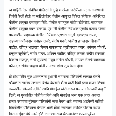
या माहितीनंतर संबंधित पोलिसांनी गुन्हे शाखेला आरोपीला अटक करण्याची
विनंती केली होती. या माहितीनंतर पोलीस आयुक्त निकेत कौशिक, अतिरिक्त
पोलीस आयुक्त दत्तात्रय शिंदे, पोलीस उपायुक्त संदीप डोईफोडे, सहाय्यक
पोलीस आयुक्त मदन बल्लाळ, प्रभारी पोलीस निरीक्षक प्रमोद बडाख यांच्या
पथकातील सहाय्यक पोलीस निरीक्षक प्रशांत गांगुर्डे, दत्तात्रय सरक,
सहाय्यक फौजदार मनोहर तावरे, संतोष मदने, पोलीस हवालदार शिवाजी
पाटील, रविंद्र भालेराव, विजय गायकवाड, प्रविणराज पवार, धनंजय चौधरी,
हनुमंत सूर्यवंशी, समीर यादव, अश्विन पाटील, रविंद्र कांबळे, संदीप शेरमाळे,
विकास राजपूत, सनी सूर्यवंशी, मसुब सचिन चौधरी, सायबर सेलचे सहाय्यक
फौजदार संतोष चव्हाण यांनी सागरचा शोध सुरु केला होता.
ही शोधमोहीम सुरु असतानाच बुधवारी सागरला पोलिसांनी ताब्यात घेतले.
चौकशीत त्यानेच लग्नास विरोध केल्याने शैला घाडी हिची हत्या करुन तिच्या
गळ्यातील सोन्याचे दागिने आणि मोबाईल चोरी करुन पलायन केल्याची कबुली
दिली. या गुन्ह्यांतील चोरीचे दागिने आणि मोबाईल असा एक लाख अकरा
हजार रुपयांचा मुद्देमाल पोलिसांनी जप्त केला आहे. त्याच्या अटकेची माहिती
बिचपोलीस पोलिसांना देण्यात आली होती. त्यानंतर संबंधित पोलीस पथक
मिरा-भाईंदर येथे आले होते. सागरचा ताबा घेतल्यानंतर त्याला पुढील