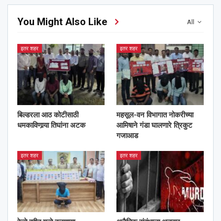
You Might Also Like
All
इतर शहर
इतर शहर
बिल्डरला आठ कोटीसाठी
महसूल-वन विभागात नोकरीच्या
धमकाविणार्‍या तिघांना अटक
आमिषाने गंडा घालणारे त्रिकुट
गजाआड
इतर शहर
इतर शहर