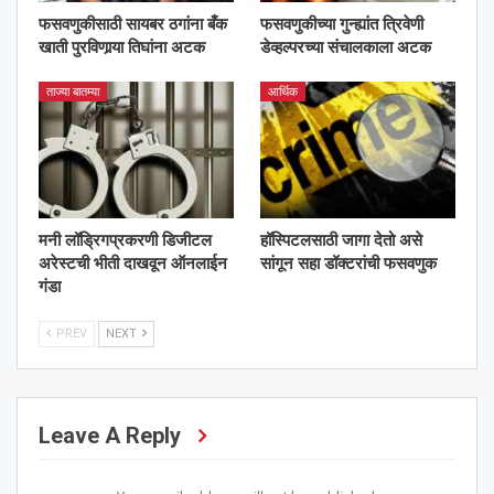
फसवणुकीसाठी सायबर ठगांना बँक
फसवणुकीच्या गुन्ह्यांत त्रिवेणी
खाती पुरविणार्‍या तिघांना अटक
डेव्हल्परच्या संचालकाला अटक
ताज्या बातम्या
आर्थिक
मनी लॉड्रिगप्रकरणी डिजीटल
हॉस्पिटलसाठी जागा देतो असे
अरेस्टची भीती दाखवून ऑनलाईन
सांगून सहा डॉक्टरांची फसवणुक
गंडा
PREV
NEXT
Leave A Reply