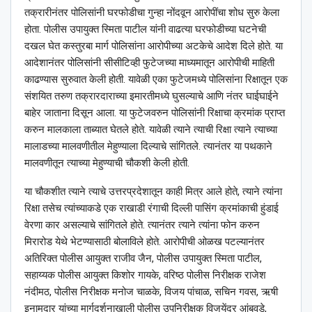
तक्रारीनंतर पोलिसांनी घरफोडीचा गुन्हा नोंदवून आरोपींचा शोध सुरु केला
होता. पोलीस उपायुक्त स्मिता पाटील यांनी वाढत्या घरफोडीच्या घटनेची
दखल घेत कस्तुरबा मार्ग पोलिसांना आरोपीच्या अटकेचे आदेश दिले होते. या
आदेशानंतर पोलिसांनी सीसीटिव्ही फुटेजच्या माध्यमातून आरोपीची माहिती
काढण्यास सुरुवात केली होती. यावेळी एका फुटेजमध्ये पोलिसांना रिक्षातून एक
संशयित तरुण तक्रारदाराच्या इमारतीमध्ये घुसल्याचे आणि नंतर घाईघाईने
बाहेर जाताना दिसून आला. या फुटेजवरुन पोलिसांनी रिक्षाचा क्रमांक प्राप्त
करुन मालकाला ताब्यात घेतले होते. यावेळी त्याने त्याची रिक्षा त्याने त्याच्या
मालाडच्या मालवणीतील मेहुण्याला दिल्याचे सांगितले. त्यानंतर या पथकाने
मालवणीतून त्याच्या मेहुण्याची चौकशी केली होती.
या चौकशीत त्याने त्याचे उत्तरप्रदेशातून काही मित्र आले होते, त्याने त्यांना
रिक्षा तसेच त्यांच्याकडे एक राखाडी रंगाची दिल्ली पासिंग क्रमांकाची हुंडाई
वेरणा कार असल्याचे सांगितले होते. त्यानंतर त्याने त्यांना फोन करुन
मिरारोड येथे भेटण्यासाठी बोलाविले होते. आरोपीची ओळख पटल्यानंतर
अतिरिक्त पोलीस आयुक्त राजीव जैन, पोलीस उपायुक्त स्मिता पाटील,
सहाय्यक पोलीस आयुक्त किशोर गायके, वरिष्ठ पोलीस निरीक्षक राजेश
नंदीमठ, पोलीस निरीक्षक मनोज चाळके, विजय पांचाळ, सचिन गवस, ऋषी
इनामदार यांच्या मार्गदर्शनाखाली पोलीस उपनिरीक्षक विजयेंद्र आंबवडे,