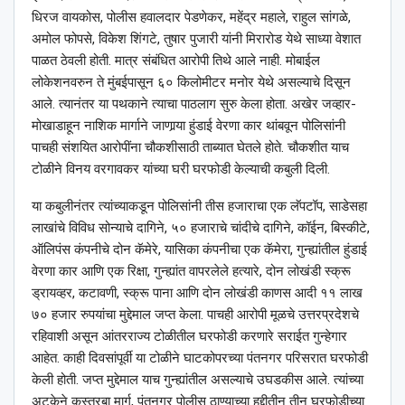
धिरज वायकोस, पोलीस हवालदार पेडणेकर, महेंद्र महाले, राहुल सांगळे,
अमोल फोपसे, विकेश शिंगटे, तुषार पुजारी यांनी मिरारोड येथे साध्या वेशात
पाळत ठेवली होती. मात्र संबंधित आरोपी तिथे आले नाही. मोबाईल
लोकेशनवरुन ते मुंबईपासून ६० किलोमीटर मनोर येथे असल्याचे दिसून
आले. त्यानंतर या पथकाने त्याचा पाठलाग सुरु केला होता. अखेर जव्हार-
मोखाडाहून नाशिक मार्गाने जाणार्‍या हुंडाई वेरणा कार थांबवून पोलिसांनी
पाचही संशयित आरोपींना चौकशीसाठी ताब्यात घेतले होते. चौकशीत याच
टोळीने विनय वरगावकर यांच्या घरी घरफोडी केल्याची कबुली दिली.
या कबुलीनंतर त्यांच्याकडून पोलिसांनी तीस हजाराचा एक लॅपटॉप, साडेसहा
लाखांचे विविध सोन्याचे दागिने, ५० हजाराचे चांदीचे दागिने, कॉईन, बिस्कीटे,
ऑलिपंस कंपनीचे दोन कॅमेरे, यासिका कंपनीचा एक कॅमेरा, गुन्ह्यांतील हुंडाई
वेरणा कार आणि एक रिक्षा, गुन्ह्यांत वापरलेले हत्यारे, दोन लोखंडी स्क्रू
ड्रायव्हर, कटावणी, स्क्रू पाना आणि दोन लोखंडी काणस आदी ११ लाख
७० हजार रुपयांचा मुद्देमाल जप्त केला. पाचही आरोपी मूळचे उत्तरप्रदेशचे
रहिवाशी असून आंतरराज्य टोळीतील घरफोडी करणारे सराईत गुन्हेगार
आहेत. काही दिवसांपूर्वी या टोळीने घाटकोपरच्या पंतनगर परिसरात घरफोडी
केली होती. जप्त मुद्देमाल याच गुन्ह्यांतील असल्याचे उघडकीस आले. त्यांच्या
अटकेने कस्तुरबा मार्ग, पंतनगर पोलीस ठाण्याच्या हद्दीतीन तीन घरफोडीच्या