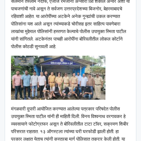
सलमान तस्लीम नदाफ, एजाज रमजानी अन्सारी आि शकील अन्वर अशी या
पाचजणांची नावे असून ते सर्वजण उत्तरप्रदेशच्या बिजनोर, बेहरमाबादचे
रहिवाशी आहेत. या आरोपींच्या अटकेने अनेक गुन्ह्यांची उकल करण्यात
पोलिसांना यश आले असून त्यांच्याकडे चोरीसह इतर साहित्य पावणेबारा
लाखांचा मुद्देमाल पोलिसांनी हस्तगत केल्याचे पोलीस उपायुक्त स्मिता पाटील
यांनी सांगितले. अटकेनंतर पाचही आरोपींना बोरिवलीतील लोकल कोर्टाने
पोलीस कोठडी सुनावली आहे.
मंगळवारी दुपारी आयोजित करण्यात आलेल्या पत्रकार परिषदेत पोलीस
उपायुक्त स्मिता पाटील यांनी ही माहिती दिली. विनय विश्‍वनाथ वरगावकर हे
व्यवसायाने फोटोग्राफर असून ते बोरिवलीतील टाटा टॉवर, सक्रमण शिबीर
परिसरात राहतात. १३ ऑगस्टला त्यांच्या घरी घरफोडी झाली होती. हा
प्रकार लक्षात येताच त्यांनी कस्तुरबा मार्ग पोलिसात तक्रार केली होती. या