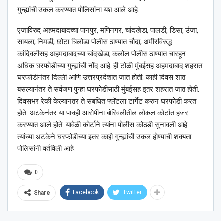
गुन्ह्यांची उकल करण्यात पोलिसांना यश आले आहे.
एजाविरुद् अहमदाबादच्या पानपुर, मणिनगर, चांदखेडा, पालडी, डिसा, उंजा,
सायला, निमडी, छोटा चिलोडा पोलीस ठाण्यात चौदा, अमीरविरुद्ध
कांदिवलीसह अहमदाबादच्या चांदखेडा, कलोल पोलीस ठाण्यात चारहून
अधिक घरफोडीच्या गुन्ह्यांची नोंद आहे. ही टोळी मुंबईसह अहमदाबाद शहरात
घरफोडीनंतर दिल्ली आणि उत्तरप्रदेशात जात होती. काही दिवस शांत
बसल्यानंतर ते सर्वजण पुन्हा घरफोडीसाठी मुंबईसह इतर शहरात जात होती.
दिवसभर रेकी केल्यानंतर ते संबंधित फ्लॅटला टार्गेट करुन घरफोडी करत
होते. अटकेनंतर या पाचही आरोपींना बोरिवलीतील लोकल कोर्टात हजर
करण्यात आले होते. यावेळी कोर्टाने त्यांना पोलीस कोठडी सुनावली आहे.
त्यांच्या अटकेने घरफोडीच्या इतर काही गुन्ह्यांची उकल होण्याची शक्यता
पोलिसांनी वर्तविली आहे.
0
Facebook
Twitter
Share