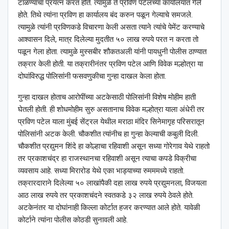
टाळण्याचा प्रयत्न करत होते. त्यामुळे ते प्रविण पटेलच्या कार्यालयात गेले
होते. तिथे त्यांना प्रविण हा कार्यालय बंद करुन पळून गेल्याचे समजले.
त्यामुळे त्यांनी प्रविणकडे विचारणा केली असता त्याने त्यांचे पेमेंट करण्याचे
आश्‍वासन दिले, मात्र दिलेल्या मुदतीत ५० लाख रुपये परत न करता तो
पळून गेला होता. त्यामुळे मुस्सबीर शौकतअली यांनी पायधुनी पोलीस ठाण्यात
तक्रार केली होती. या तक्रारीनंतर प्रविण पटेल आणि विवेक मल्होत्रा या
दोघांविरुद्ध पोलिसांनी फसवणुकीचा गुन्हा दाखल केला होता.
गुन्हा दाखल होताच आरोपींच्या अटकेसाठी पोलिसांनी विशेष मोहीम हाती
घेतली होती. ही शोधमोहीम सुरु असतानाच विवेक मल्होत्रा याला अंधेरी तर
प्रविण पटेल याला मुंबई सेंट्रल येथील मराठा मंदिर सिनेमागृह परिसरातून
पोलिसांनी अटक केली. चौकशीत त्यांनीच हा गुन्हा केल्याची कबुली दिली.
चौकशीत प्रद्युमन शिंदे हा कोल्हाचा रहिवाशी असून सध्या गोरेगाव येथे राहतो
तर प्रकाशचंद्र हा राजस्थानचा रहिवाशी असून त्याचा कपडे विक्रीचा
व्यवसाय आहे. सध्या मिरारोड येथे एका भाड्याच्या रुमममध्ये राहतो.
तक्रारदाराने दिलेल्या ५० लाखांपैकी दहा लाख रुपये प्रद्युमनला, विजयला
आठ लाख रुपये तर प्रकाशचंदने स्वतकडे ३२ लाख रुपये ठेवले होते.
अटकेनंतर या दोघांनाही किल्ला कोर्टात हजर करण्यात आले होते. यावेळी
कोर्टाने त्यांना पोलीस कोठडी सुनावली आहे.