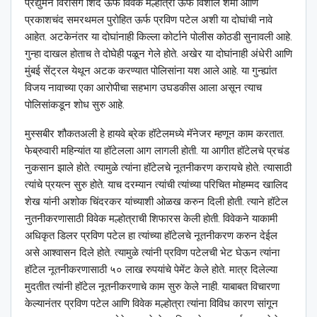
प्रद्युमन विरसिंग शिंदे ऊर्फ विवेक मल्होत्रा ऊर्फ विशाल शर्मा आणि
प्रकाशचंद समरथमल पुरोहित ऊर्फ प्रविण पटेल अशी या दोघांची नावे
आहेत. अटकेनंतर या दोघांनाही किल्ला कोर्टाने पोलीस कोठडी सुनावली आहे.
गुन्हा दाखल होताच ते दोघेही पळून गेले होते. अखेर या दोघांनाही अंधेरी आणि
मुंबई सेंट्रल येथून अटक करण्यात पोलिसांना यश आले आहे. या गुन्ह्यांत
विजय नावाच्या एका आरोपीचा सहभाग उघडकीस आला असून त्याच
पोलिसांकडून शोध सुरु आहे.
मुस्सबीर शौकतअली हे हायवे ब्रेक हॉटेलमध्ये मॅनेजर म्हणून काम करतात.
फेब्रुवारी महिन्यांत या हॉटेलला आग लागली होती. या आगीत हॉटेलचे प्रचंड
नुकसान झाले होते. त्यामुळे त्यांना हॉटेलचे नूतनीकरण करायचे होते. त्यासाठी
त्यांचे प्रयत्न सुरु होते. याच दरम्यान त्यांची त्यांच्या परिचित मोहम्मद खालिद
शेख यांनी अशोक चिंदरकर यांच्याशी ओळख करुन दिली होती. त्याने हॉटेल
नुतनीकरणासाठी विवेक मल्होत्राची शिफारस केली होती. विवेकने याकामी
अधिकृत डिलर प्रविण पटेल हा त्यांच्या हॉटेलचे नूतनीकरण करुन देईल
असे आश्‍वासन दिले होते. त्यामुळे त्यांनी प्रविण पटेलची भेट घेऊन त्यांना
हॉटेल नूतनीकरणासाठी ५० लाख रुपयांचे पेमेंट केले होते. मात्र दिलेल्या
मुदतीत त्यांनी हॉटेल नूतनीकरणाचे काम सुरु केले नाही. याबाबत विचारणा
केल्यानंतर प्रविण पटेल आणि विवेक मल्होत्रा त्यांना विविध कारण सांगून