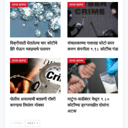
ताज्या बातम्या
ताज्या बातम्या
विक्रीसाठी घेतलेल्या चार कोटीचे
संचालकाच्या नावासह फोटो वापर
हिरे घेऊन व्यापार्‍याचे पलायन
करुन कंपनीला १.९८ कोटींचा गंडा
ताज्या बातम्या
ताज्या बातम्या
पोलीस असल्याची बतावणी रॉबरी
माटुंगा-वाडीबंदर येथून १.८०
करणार्‍या तिघांवर मोक्का
कोटींच्या ड्रग्जसहीत दोघांना
अटक
PREV
NEXT