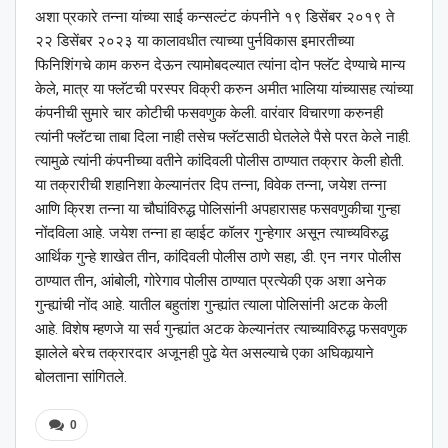
अशा प्रकारे तन्ना यांच्या साई कन्सल्टंट कंपनीने १९ डिसेंबर २०१९ ते
२२ डिसेंबर २०२३ या कालावधीत त्याच्या पुर्नविकास इमारतीच्या
फिनिशिंगचे काम करुन देऊन त्यामोबदल्यात त्यांना दोन फ्लॅट देण्याचे मान्य
केले, मात्र या फ्लॅटची परस्पर विक्री करुन अमीत भालिया यांच्यासह त्यांच्या
कंपनीची सुमारे चार कोटीची फसवणुक केली. वारंवार विचारणा करुनही
त्यांनी फ्लॅटचा ताबा दिला नाही तसेच फ्लॅटसाठी घेतलेले पैसे परत केले नाही.
त्यामुळे त्यांनी कंपनीच्या वतीने कांदिवली पोलीस ठाण्यात तक्रार केली होती.
या तक्रारीची शहानिशा केल्यानंतर दिप तन्ना, विवेक तन्ना, जयेश तन्ना
आणि क्रिश तन्ना या चौघांविरुद्ध पोलिसांनी अपहारासह फसवणुकीचा गुन्हा
नोंदविला आहे. जयेश तन्ना हा व्हाईट कॉलर गुन्हेगार असून त्याच्यविरुद्ध
आर्थिक गुन्हे शाखेत तीन, कांदिवली पोलीस ठाणे सहा, डी. एन नगर पोलीस
ठाण्यात तीन, आंबोली, गोरेगाव पोलीस ठाण्यात प्रत्येकी एक अशा अनेक
गुन्ह्यांची नोंद आहे. यातील बहुतांश गुन्ह्यांत त्याला पोलिसांनी अटक केली
आहे. विशेष म्हणजे या सर्व गुन्ह्यांत अटक केल्यानंतर त्याच्याविरुद्ध फसवणुक
झालेले बरेच तक्रारदार अजूनही पुढे येत असल्याचे एका अघिकार्‍याने
बोलताना सांगितले.
0