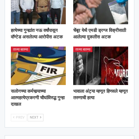
हत्येच्या गुन्ह्यांत नऊ वर्षांपासून
चेंबूर येथै एमडी ड्रग्ज विक्रीसाठी
वॉण्टेड असलेल्या आरोपीस अटक
आलेल्या दुकलीस अटक
ताज्या बातम्या
ताज्या बातम्या
सलोनच्या कर्मचार्‍याच्या
भावाला अंट्या म्हणून हिणवले म्हणून
आत्महत्येप्रकरणी चौघांविरुद्ध गुन्हा
तरुणाची हत्या
दाखल
PREV
NEXT