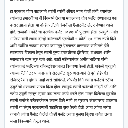
हा प्रस्ताव योग्य वाटल्याने त्यांनी त्यांची ऑफर मान्य केली होती. त्यानंतर
त्यांच्यात इमारतीच्या बी विंगमध्ये तेराव्या मजल्यावर दोन फ्लॅट देण्याबाबत एक
करार झाला होता. या दोन्ही फ्लॅटचे कंपनीला ऍलोटमेंट लेटर देण्यात आले
होते. सव्वादोन कोटीचा प्रत्येक फ्लॅट १०४७ चौ फुटाचा होता. त्यामुळे अमीत
भालिया यांनी त्यांना दोन्ही फ्लॅटसाठी प्रत्येकी १ कोटी ९० लाख रुपये दिले
आणि उर्वरित रक्कम त्यांच्या कामातून ऍडजस्ट करण्यास सांगितले होते.
त्यांच्यावर विश्‍वास ठेवून त्यांनी पुन्हा इमारतीच्या इंटेरियर, बांधकाम आणि
प्लास्टरचे काम सुरु केले आहे. काही महिन्यानंतर अमीत भालिया यांनी
त्यांच्याकडे फ्लॅटच्या रजिस्ट्रेशनबाबत विचारणा केली होती. यावेळी श्रद्धाने
त्याच्या रॅलीगेटर फायनान्सचे सेटलमेंट सुरु असल्याने ते पूर्ण होईपर्यंत
रजिस्ट्रेशन होणार नाही असे सांगितले. तोपर्यंत तिने त्यांना फ्लॅटचे स्टॅम्प
ड्युटीची भरण्याचा सल्ला दिला होता. त्यामुळे त्यांनी फ्लॅटची नोंदणी फी आणि
स्टॅम्प ड्युटी म्हणून सुमारे पाच लाख रुपये भरले होते. मात्र दिलेल्या मुदतीत
त्यांनी फ्लॅटचे रजिस्ट्रेशन करुन दिले नाही. हा प्रकार संशयास्पद वाटताच
त्यांनी या संपूर्ण प्रकरणाची शहानिशा सुरु केली होती. त्यात त्यांना जयेश
तन्नाने त्यांना ऍलोट केलेले दोन्ही फ्लॅट त्याचा मुलगा क्रिश जयेश तन्ना
याला विकल्याचे दिसून आले.