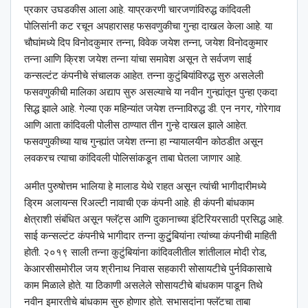
प्रकार उघडकीस आला आहे. याप्रकरणी चारजणांविरुद्ध कांदिवली
पोलिसांनी कट रचून अपहारासह फसवणुकीचा गुन्हा दाखल केला आहे. या
चौघांमध्ये दिप विनोदकुमार तन्ना, विवेक जयेश तन्ना, जयेश विनोदकुमार
तन्ना आणि क्रिश जयेश तन्ना यांचा समावेश असून ते सर्वजण साई
कन्सल्टंट कंपनीचे संचालक आहेत. तन्ना कुटुंबियांविरुद्ध सुरु असलेली
फसवणुकीची मालिका अद्याप सुरु असल्याचे या नवीन गुन्ह्यांतून पुन्हा एकदा
सिद्ध झाले आहे. गेल्या एक महिन्यांत जयेश तन्नाविरुद्ध डी. एन नगर, गोरेगाव
आणि आता कांदिवली पोलीस ठाण्यात तीन गुन्हे दाखल झाले आहेत.
फसवणुकीच्या याच गुन्ह्यांत जयेश तन्ना हा न्यायालयीन कोठडीत असून
लवकरच त्याचा कांदिवली पोलिसांकडून ताबा घेतला जाणार आहे.
अमीत पुरुषोत्तम भालिया हे मालाड येथे राहत असून त्यांची भागीदारीमध्ये
ड्रिम अलायन्स रिअल्टी नावाची एक कंपनी आहे. ही कंपनी बांधकाम
क्षेत्राशी संबंधित असून फ्लॅट्स आणि दुकानाच्या इंटिरियरसाठी प्रसिद्ध आहे.
साई कन्सल्टंट कंपनीचे भागीदार तन्ना कुटुुंबियांना त्यांच्या कंपनीची माहिती
होती. २०१९ साली तन्ना कुटुंबियांना कांदिवलीतील शांतीलाल मोदी रोड,
केआरसीसमोरील जय श्रीनाथ निवास सहकारी सोसायटीचे पुर्नविकासाचे
काम मिळाले होते. या ठिकाणी असलेले सोसायटीचे बांधकाम पाडून तिथे
नवीन इमारतीचे बांधकाम सुरु होणार होते. सभासदांना फ्लॅटचा ताबा