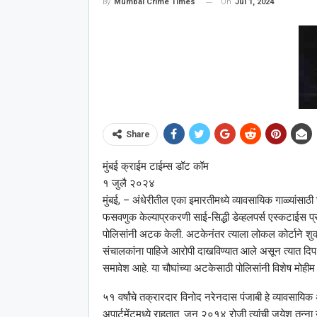
On
Jul 1, 2024
By
Mumbai Crime Times
Share
मुंबई क्राईम टाईम्स डॉट कॉम
१ जुलै २०२४
मुंबई, – अंधेरीतील एका इमारतीमध्ये व्यावसायिक गाळ्यांसा
फसवणुक केल्याप्रकरणी साई-सिद्धी डेव्हलपर्स एस्कटाईस प
पोलिसांनी अटक केली. अटकेनंतर त्याला लोकल कोर्टाने शुक्र
संचालकांना पाहिजे आरोपी दाखविण्यात आले असून त्यात दिप वि
समावेश आहे. या चौघांच्या अटकेसाठी पोलिसांनी विशेष मोहीम
५१ वर्षांचे तक्रारदार विनोद नरेनदास पंजाबी हे व्यावसायिक
अपार्टमेंटमध्ये राहतात. जून २०१४ रोजी त्यांची जयेश तन्ना य