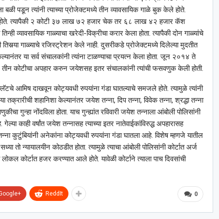
ला बळी पडून त्यांनी त्याच्या प्रोजेक्टमध्ये तीन व्यावसायिक गाळे बुक केले होते.
ट केले होते. त्यापैकी २ कोटी ३७ लाख ७२ हजार चेक तर ६८ लाख ४२ हजार कॅश
बत तिन्ही व्यावसायिक गाळ्याचा खरेदी-विक्रीचा करार केला होता. त्यापैकी दोन गाळ्यांचे
 तिसर्‍या गाळ्याचे रजिस्ट्रेशन केले नाही. दुसरीकडे प्रोजेक्टमध्ये दिलेल्या मुदतीत
 केल्यानंतर या सर्व संचालकांनी त्यांना टाळण्याचा प्रयत्न केला होता. जून २०१४ ते
रे तीन कोटीचा अपहार करुन जयेशसह इतर संचालकांनी त्यांची फसवणुक केली होती.
लॅटचे आमिष दाखवून कोट्यवधी रुपयांना गंडा घातल्याचे समजले होते. त्यामुळे त्यांनी
ा तक्रारीची शहानिशा केल्यानंतर जयेश तन्ना, दिप तन्ना, विवेक तन्ना, श्रद्धा तन्ना
चा गुन्हा नोंदविला होता. याच गुन्ह्यांत रविवारी जयेश तन्नाला आंबोली पोलिसांनी
गेल्या काही वर्षांत जयेश तन्नासह त्याच्या इतर नातेवाईकांविरुद्ध अपहारासह
तन्ना कुटुंबियांनी अनेकांना कोट्यवधी रुपयांना गंडा घातला आहे. विशेष म्हणजे यातील
ध्या तो न्यायालयीन कोठडीत होता. त्यामुळे त्याचा आंबोली पोलिसांनी कोर्टात अर्ज
ा लोकल कोर्टात हजर करण्यात आले होते. यावेळी कोर्टाने त्याला पाच दिवसांची
Google+
ReddIt
0