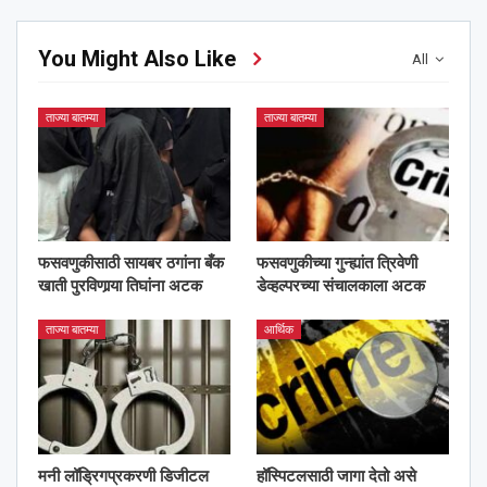
You Might Also Like
All
ताज्या बातम्या
ताज्या बातम्या
फसवणुकीसाठी सायबर ठगांना बँक
फसवणुकीच्या गुन्ह्यांत त्रिवेणी
खाती पुरविणार्‍या तिघांना अटक
डेव्हल्परच्या संचालकाला अटक
ताज्या बातम्या
आर्थिक
मनी लॉड्रिगप्रकरणी डिजीटल
हॉस्पिटलसाठी जागा देतो असे