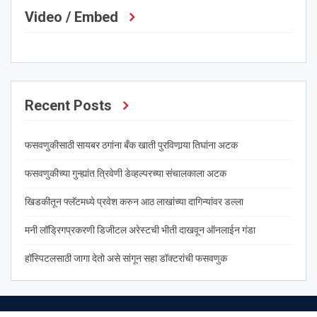
Video / Embed
Recent Posts
फसवणुकीसाठी सायबर ठगांना बँक खाती पुरविणार्‍या तिघांना अटक
फसवणुकीच्या गुन्ह्यांत त्रिवेणी डेव्हल्परच्या संचालकाला अटक
खिडकीतून फ्लॅटमध्ये प्रवेश करुन आठ लाखांच्या दागिन्यांवर डल्ला
मनी लॉड्रिगप्रकरणी डिजीटल अरेस्टची भीती दाखवून ऑनलाईन गंडा
हॉस्पिटलसाठी जागा देतो असे सांगून सहा डॉक्टरांची फसवणुक