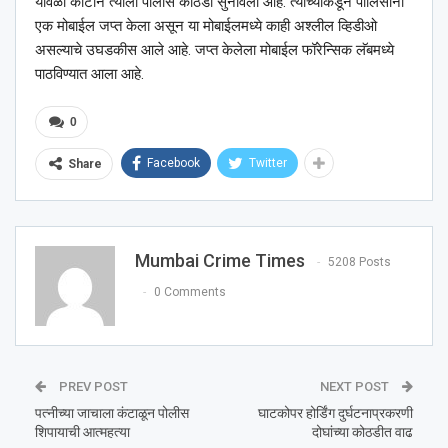
यावेळी कोर्टाने त्याला पोलीस कोठडी सुनावली आहे. त्याच्याकडून पोलिसांनी
एक मोबाईल जप्त केला असून या मोबाईलमध्ये काही अश्‍लील व्हिडीओ
असल्याचे उघडकीस आले आहे. जप्त केलेला मोबाईल फॉरेन्सिक लॅबमध्ये
पाठविण्यात आला आहे.
0
Facebook
Twitter
Share
Mumbai Crime Times
5208 Posts
0 Comments
PREV POST
NEXT POST
पत्नीच्या जाचाला कंटाळून पोलीस
घाटकोपर होर्डिंग दुर्घटनाप्रकरणी
शिपायाची आत्महत्या
दोघांच्या कोठडीत वाढ