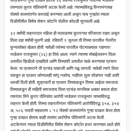
याप्रकरणी गुन्हा दाखल होताच २६ वर्षांच्या राजकुमार नावाच्या भाडेकरु
तरुणाला कुरार पोलिसांनी अटक केली आहे. त्याच्याविरुद्ध विनयभंगासह
पोक्सो कलमांतर्गत कारवाई करण्यात आली असून याच गुन्ह्यांत त्याला
दिडोंशीतील विशेष सेशन कोर्टाने पोलीस कोठडी सुनावली आहे.
३२ वर्षांची तक्रारदार महिला ही मालाडच्या कुरारगाव परिसरात राहत असून
तिला दहा वर्षांची मुलगी आहे. रविवारी ९ जूनला ती तिच्या घरातील गॅलरीत
फुग्यासोबत खेळत होती. यावेळी त्यांच्या घरातील पोटमाळ्यावर राहणारा
भाडेकरु राजकुमार (२६) हा तिथे आला. त्याने त्याच्या मोबाईलवरुन तिला
अश्‍लील व्हिडीओ दाखविले आणि तिच्याशी अश्‍लील चाळे करण्याचा प्रयत्न
केला. या प्रकाराने ती प्रचंड घाबरली आणि पळू लागली. यावेळी त्याने तिला
पकडून हा प्रकार कोणालाही सांगू नकोस, नाहीतर तुला सोडणार नाही अशी
धमकी दिली होती. शुक्रवारी हा प्रकार तिच्याकडून तिच्या आईला समजला.
तिच्याकडून ही माहिती समजताच तिला प्रचंड मानसिक धक्का बसला होता.
त्यानंतर तिने कुरार पोलिसांत आरोपी भाडेकरु राजकुमार याच्याविरुद्ध
तक्रार केली होती. तिच्या तक्रारीनंतर पोलिसांनी आरोपीविरुद्ध ३५४, ३५४
अ, ५०६ भादवी सहकलम ८ १२ पोक्सो कलमांतर्गत गुन्हा दाखल केला होता.
गुन्हा दाखल होताच काही तासांत आरोपीस पोलिसांनी अटक केली.
अटकेनंतर त्याला दिडोंशीतील विशेष सेशन कोर्टात हजर करण्यात आले होते.