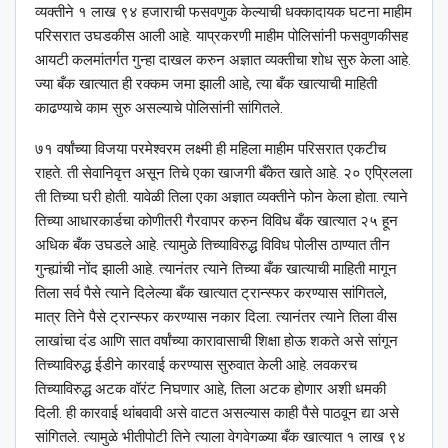
व्यक्तीने १ लाख ९४ हजाराची फसवणुक केल्याची धक्कादायक घटना माहीम
परिसरात उघडकीस आली आहे. याप्रकरणी माहीम पोलिसांनी फसवुणकीसह
आयटी कलमांतर्गत गुन्हा दाखल करुन अज्ञात व्यक्तीचा शोध सुरु केला आहे.
ज्या बँक खात्यात ही रक्कम जमा झाली आहे, त्या बँक खात्याची माहिती
काढण्याचे काम सुरु असल्याचे पोलिसांनी सांगितले.
७१ वर्षांच्या विजया परमेश्‍वरम लक्ष्मी ही महिला माहीम परिसरात एकटीच
राहते. ती सेवानिवृत्त असून तिचे एका खाजगी बँकेत खाते आहे. २० एप्रिलला
ती तिच्या घरी होती. यावेळी तिला एका अज्ञात व्यक्तीने फोन केला होता. त्याने
तिच्या आधारकार्डचा कोणीतरी गैरवापर करुन विविध बँक खात्यात २५ हून
अधिक बँक उघडले आहे. त्यामुळे तिच्याविरुद्ध विविध पोलीस ठाण्यात तीन
गुन्ह्यांची नोंद झाली आहे. त्यानंतर त्याने तिच्या बँक खात्याची माहिती मागून
तिला सर्व पैसे त्याने दिलेल्या बँक खात्यात ट्रान्स्फर करण्यास सांगितले,
मात्र तिने पैसे ट्रान्स्फर करण्यास नकार दिला. त्यानंतर त्याने तिला वीस
लाखांचा दंड आणि सात वर्षांच्या कारावासाची शिक्षा होऊ शकते असे सांगून
तिच्याविरुद्ध ईडीने कारवाई करण्यास सुरुवात केली आहे. लवकरच
तिच्याविरुद्ध अटक वॉरंट निघणार आहे, तिला अटक होणार अशी धमकी
दिली. ही कारवाई थांबवावी असे वाटत असल्यास काही पैसे पाठवून द्या असे
सांगितले. त्यामुळे भीतीपोटी तिने त्याला वेगवेगळ्या बँक खात्यात १ लाख ९४