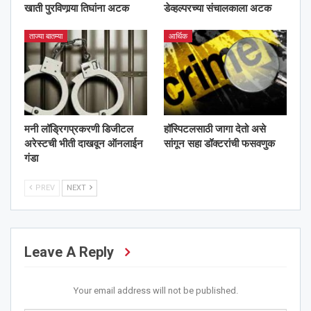
खाती पुरविणार्‍या तिघांना अटक
डेव्हल्परच्या संचालकाला अटक
ताज्या बातम्या
आर्थिक
मनी लॉड्रिगप्रकरणी डिजीटल
हॉस्पिटलसाठी जागा देतो असे
अरेस्टची भीती दाखवून ऑनलाईन
सांगून सहा डॉक्टरांची फसवणुक
गंडा
PREV
NEXT
Leave A Reply
Your email address will not be published.