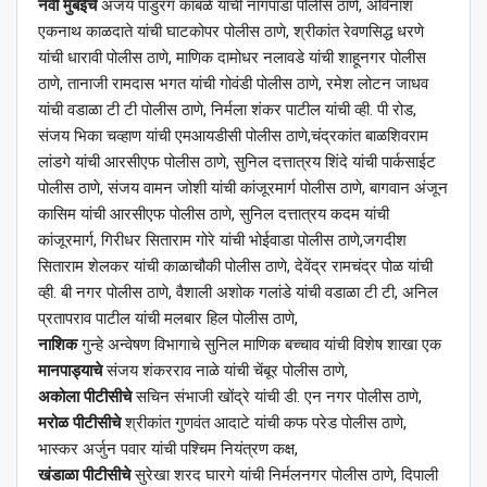
नवी मुंबईचे
अजय पांडुरंग कांबळे यांची नागपाडा पोलीस ठाणे, अविनाश
एकनाथ काळदाते यांची घाटकोपर पोलीस ठाणे, श्रीकांत रेवणसिद्ध धरणे
यांची धारावी पोलीस ठाणे, माणिक दामोधर नलावडे यांची शाहूनगर पोलीस
ठाणे, तानाजी रामदास भगत यांची गोवंडी पोलीस ठाणे, रमेश लोटन जाधव
यांची वडाळा टी टी पोलीस ठाणे, निर्मला शंकर पाटील यांची व्ही. पी रोड,
संजय भिका चव्हाण यांची एमआयडीसी पोलीस ठाणे,चंद्रकांत बाळशिवराम
लांडगे यांची आरसीएफ पोलीस ठाणे, सुनिल दत्तात्रय शिंदे यांची पार्कसाईट
पोलीस ठाणे, संजय वामन जोशी यांची कांजूरमार्ग पोलीस ठाणे, बागवान अंजून
कासिम यांची आरसीएफ पोलीस ठाणे, सुनिल दत्तात्रय कदम यांची
कांजूरमार्ग, गिरीधर सिताराम गोरे यांची भोईवाडा पोलीस ठाणे,जगदीश
सिताराम शेलकर यांची काळाचौकी पोलीस ठाणे, देवेंद्र रामचंद्र पोळ यांची
व्ही. बी नगर पोलीस ठाणे, वैशाली अशोक गलांडे यांची वडाळा टी टी, अनिल
प्रतापराव पाटील यांची मलबार हिल पोलीस ठाणे,
नाशिक
गुन्हे अन्वेषण विभागाचे सुनिल माणिक बच्चाव यांची विशेष शाखा एक
मानपाड्याचे
संजय शंकरराव नाळे यांची चेंबूर पोलीस ठाणे,
अकोला पीटीसीचे
सचिन संभाजी खोंद्रे यांची डी. एन नगर पोलीस ठाणे,
मरोळ पीटीसीचे
श्रीकांत गुणवंत आदाटे यांची कफ परेड पोलीस ठाणे,
भास्कर अर्जुन पवार यांची पश्‍चिम नियंत्रण कक्ष,
खंडाळा पीटीसीचे
सुरेखा शरद घारगे यांची निर्मलनगर पोलीस ठाणे, दिपाली