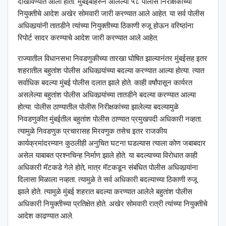
दाखविण्यात आली होती. मुंबईबाहेरुन आलेल्या ५८ पोलीस निरीक्षकांच्या
नियुक्तीचे आदेश अखेर सोमवारी जारी करण्यात आले आहेत. या सर्व पोलीस
अधिकार्‍यांनी तातडीने त्यांच्या नियुक्तीच्या ठिकाणी रुजू होऊन वरिष्ठांना
रिपोर्ट सादर करण्याचे आदेश जारी करण्यात आले आहेत.
राज्यातील विधानसभा निवडणुकीच्या तारखा घोषित झाल्यानंतर मुंबईसह इतर
शहरातील बहुतांश पोलीस अधिकार्‍यांच्या बदल्या करण्यात आल्या होत्या. त्यात
सर्वाधिक बदल्या मुंबई पोलीस दलात झाले होते. काही वर्षांपासून कार्यरत
असलेल्या बहुतांश पोलीस अधिकार्‍यांच्या तातडीने बदल्या करण्यात आल्या
होत्या. पोलीस ठाण्यातील पोलीस निरीक्षकांच्या झालेल्या बदल्यामुळे
निवडणुकीत मुंबईतील बहुतांश पोलीस ठाण्यात प्रमुखपदी अधिकारी नव्हता.
त्यामुळे निवडणुक प्रचारासह मिरवणुक तसेच इतर राजकीय
कार्यक्रमांदरम्यान कुठलीही अनुचित घटना घडल्यास त्याला कोण जबाबदार
असेल याबाबत प्रश्‍नचिन्ह निर्माण झाले होते. या बदल्याच्या विरोधात काही
अधिकारी मॅटकडे गेले होते, मात्र मॅटकडून संबंधित पोलीस अधिकार्‍यांना
दिलासा मिळाला नव्हता. त्यामुळे ते सर्व अधिकारी बदल्याच्या ठिकाणी रुजू
झाले होते. त्यामुळे मुंबई शहरात बदल्या करण्यात आलेले बहुतांश पोलीस
अधिकारी नियुक्तीच्या प्रतिक्षेत होते. अखेर सोमवारी रात्री त्यांच्या नियुक्तीचे
आदेश काढण्यात आले.