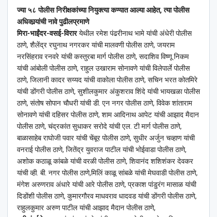
ज्या ५८ पोलीस निरीक्षकांच्या नियुक्त्या कण्यात आल्या आहेत, त्या पोलीस
अधिकार्‍यांची नावे पुढीलप्रमाणे
मिरा-भाईंदर-वसई-विरार
येथील रमेश पंढरीनाथ भामे यांची अंधेरी पोलीस
ठाणे, शैलेंद्र रघुनाथ नगरकर यांची मालवणी पोलीस ठाणे, जयराम
नरसिंहराव रनवरे यांची कस्तुरबा मार्ग पोलीस ठाणे, सदाशिव विष्णू निकम
यांची आंबोली पोलीस ठाणे, राहुल उखाराम सोनावणे यांची विलेपार्ले पोलीस
ठाणे, जिलानी कादर सय्यद यांची वाकोला पोलीस ठाणे, सचिन भरत कोतमिरे
यांची डोंगरी पोलीस ठाणे, सुशीलकुमार अंकुशराव शिंदे यांची भायखळा पोलीस
ठाणे, संतोष सोपान चौधरी यांची डी. एन नगर पोलीस ठाणे, विवेक शांताराम
सोनावणे यांची दहिसर पोलीस ठाणे, शाम आदिनाथ आपेट यांची आझाद मैदान
पोलीस ठाणे, चंद्रकांत सुधाकर सरोदे यांची एल. टी मार्ग पोलीस ठाणे,
बाळासाहेब राघोजी पवार यांची चेंबूर पोलीस ठाणे, सुधीर अर्जुन चव्हाण यांची
वनराई पोलीस ठाणे, जितेंद्र युवराज पाटील यांची भोईवाडा पोलीस ठाणे,
अशोक कठाळू कांबळे यांची वरळी पोलीस ठाणे, शिवानंद शशिशंकर देवकर
यांची व्ही. बी. नगर पोलीस ठाणे,मिलिं काळू सांबळे यांची मेघवाडी पोलीस ठाणे,
मंगेश अरुणराव अंधारे यांची आरे पोलीस ठाणे, प्रकाश पांडुरंग मासाळ यांची
दिडोंशी पोलीस ठाणे, कुमारगौरव माधवराव धादवड यांची डोंगरी पोलीस ठाणे,
राहुलकुमार अरुण पाटील यांची आझाद मैदान पोलीस ठाणे,