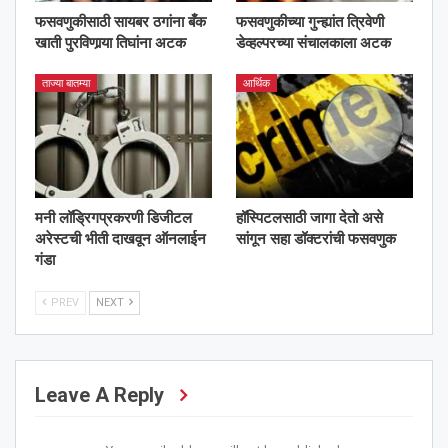
फसवणुकीसाठी सायबर ठगांना बँक
फसवणुकीच्या गुन्ह्यांत त्रिवेणी
खाती पुरविणार्‍या तिघांना अटक
डेव्हल्परच्या संचालकाला अटक
ताज्या बातम्या
आर्थिक
मनी लॉड्रिगप्रकरणी डिजीटल
हॉस्पिटलसाठी जागा देतो असे
अरेस्टची भीती दाखवून ऑनलाईन
सांगून सहा डॉक्टरांची फसवणुक
गंडा
PREV
NEXT
Leave A Reply