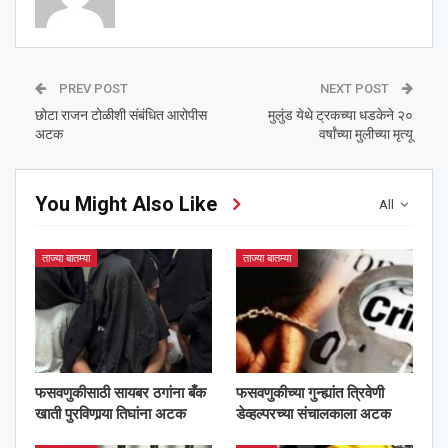
PREV POST
NEXT POST
छोटा राजन टोळीशी संबंधित आरोपीस
मुलुंड येथे ट्रकच्या धडकेने २०
अटक
वर्षांच्या मुलीच्या मृत्यू
You Might Also Like
All
ताज्या बातम्या
ताज्या बातम्या
फसवणुकीसाठी सायबर ठगांना बँक
फसवणुकीच्या गुन्ह्यांत त्रिवेणी
खाती पुरविणार्‍या तिघांना अटक
डेव्हल्परच्या संचालकाला अटक