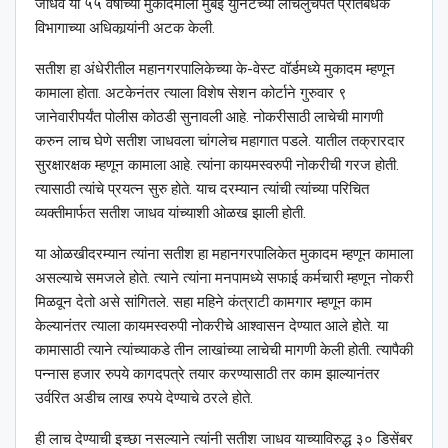
जाधव या ५५ वर्षांच्या मुकादमाला मुंबई युनिटच्या लाचलुचपत प्रतिबंधक
विभागाच्या अधिकार्‍यांनी अटक केली.
सतीश हा अंधेरीतील महानगरपालिकेच्या के-वेस्ट वॉर्डमध्ये मुकादम म्हणून
कामाला होता. अटकेनंतर त्याला विशेष सेशन कोर्टाने गुरुवार ९
जानेवारीपर्यंत पोलीस कोठडी सुनावली आहे. नोकरीसाठी लाचेची मागणी
करुन लाच घेणे सतीश जाधवला चांगलेच महागात पडले. यातील तक्रारदार
सुरक्षारक्षक म्हणून कामाला आहे. त्यांना कायमस्वरुपी नोकरीची गरज होती.
त्यासाठी त्यांचे प्रयत्न सुरु होते. याच दरम्यान त्यांची त्यांच्या परिचित
व्यक्तीमार्फत सतीश जाधव यांच्याशी ओळख झाली होती.
या ओळखीदरम्यान त्यांना सतीश हा महानगरपालिकेत मुकादम म्हणून कामाला
असल्याचे समजले होते. त्याने त्यांना मनपामध्ये सफाई कर्मचारी म्हणून नोकरी
मिळवून देतो असे सांगितले. सहा महिने कंत्राटी कामगार म्हणून काम
केल्यानंतर त्याला कायमस्वरुपी नोकरीचे आश्‍वासन देण्यात आले होते. या
कामासाठी त्याने त्यांच्याकडे तीन लाखांच्या लाचेची मागणी केली होती. त्यापैकी
पन्नास हजार रुपये कागदपत्रे तयार करण्यासाठी तर काम झाल्यानंतर
उर्वरित अडीच लाख रुपये देण्याचे ठरले होते.
ही लाच देण्याची इच्छा नसल्याने त्यांनी सतीश जाधव याच्याविरुद्ध ३० डिसेंबर