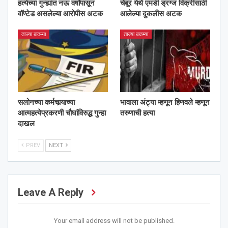
हत्येच्या गुन्ह्यांत नऊ वर्षांपासून
चेंबूर येथै एमडी ड्रग्ज विक्रीसाठी
वॉण्टेड असलेल्या आरोपीस अटक
आलेल्या दुकलीस अटक
ताज्या बातम्या
ताज्या बातम्या
सलोनच्या कर्मचार्‍याच्या
भावाला अंट्या म्हणून हिणवले म्हणून
आत्महत्येप्रकरणी चौघांविरुद्ध गुन्हा
तरुणाची हत्या
दाखल
PREV
NEXT
Leave A Reply
Your email address will not be published.