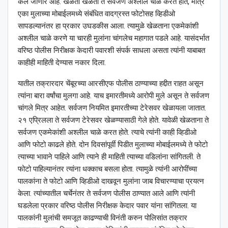
केले जाणार आहे. खेळता खेळता ते सर्वजण अश्‍लील चाळे करत होते, मात्र
एका मुलाच्या मोबाईलमध्ये संबंधित वादग्रस्त फोटोसह व्हिडीओ
सापडल्यानंतर हा प्रकार उघडकीस आला. त्यामुळे खेळताना एकमेकांशी
अश्‍लील चाळे करणे या चारही मुलांना चांगलेच महागात पडले आहे. यासंदर्भात
वरिष्ठ पोलीस निरीक्षक केदारी पवारशी संपर्क साधला असता त्यांनी याबाबत
काहीही माहिती देण्यास नकार दिला.
यातील तक्रारदार चेंबूरच्या आरसीएफ पोलीस ठाण्याच्या हद्दीत राहत असून
त्यांना बारा वर्षांचा मुलगा आहे. याच इमारतीमध्ये आरोपी मुले असून ते सर्वजण
चांगले मित्र आहेत. सर्वजण नियमित इमारतीच्या टेरेसवर खेळायला जातात.
२१ एप्रिलला ते सर्वजण टेरेसवर खेळण्यासाठी गेले होते. यावेळी खेळताना ते
सर्वजण एकमेकांशी अश्‍लील चाळे करत होते. त्याचे त्यांनी काही व्हिडीओ
आणि फोटो काढले होते. दोन दिवसांपूर्वी पिडीत मुलाच्या मोबाईलमध्ये ते फोटो
त्याच्या भावाने पाहिले आणि त्याने ही माहिती त्याच्या वडिलांना सांगितली. ते
फोटो पाहिल्यानंतर त्यांना धक्काच बसला होता. त्यामुळे त्यांनी आरोपींच्या
पालकांना ते फोटो आणि व्हिडीओ दाखवून मुलांना जाब विचारण्याचा प्रयत्न
केला. त्यांच्यातील चर्चेनंतर ते सर्वजण पोलीस ठाण्यात आले आणि त्यांनी
घडलेला प्रकार वरिष्ठ पोलीस निरीक्षक केदार पवार यांना सांगितला. या
पालकांनी मुलांची समजूत काढण्याची विनंती करुन पोलिसांत तक्रार