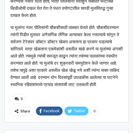
करण्यास नकार दिला होता, मात्र पोलिसांनी स्वतहून संबंधित फोटोसह
व्हिडीओची दखल घेत तेरा ते पंधरा वयोगटातील चारही मुलांविरुद्ध गुन्हा
दाखल केला होता.
या मुलांना नंतर पोलिसांनी चौकशीसाठी ताब्यात घेतले होते. चौकशीदरम्यान
त्यांनी पिडीत मुलावर अनैसगिंक लैगिंक अत्याचार केला नसल्याचे सांगून ते
सर्वजण टेरेसवर डॉक्टर डॉक्टर खेळत असताना हा प्रकार घडल्याचे
सांगितले. मात्र खेळताना एकमेकांशी अश्‍लील चाळे करणे या मुलांच्या अंगाशी
आले होते. त्यामुळे त्यांची समजूत काढून त्यांना त्यांच्या पालकांच्या स्वाधीन
करण्यात आले होते. या मुलांचे दर शुक्रवारी समपुदेशन केले जाणार आहे.
तसेच यापुढे अशा प्रकारे अश्‍लील खेळ खेळू नये अशी त्यांना सक्त ताकिद
देण्यात आली आहे. दरम्यान दोन दिवसांपूर्वी उघडकीस आलेल्या या घटनेने
स्थानिक रहिवाशांमध्ये प्रचंड संतापाची लाट उसळली होती.
0
Facebook
Twitter
Share