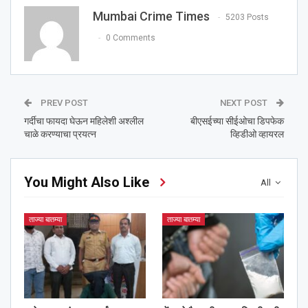
Mumbai Crime Times
5203 Posts
0 Comments
PREV POST
NEXT POST
गर्दीचा फायदा घेऊन महिलेशी अश्‍लील
बीएसईच्या सीईओचा डिपफेक
चाळे करण्याचा प्रयत्न
व्हिडीओ व्हायरल
You Might Also Like
All
ताज्या बातम्या
ताज्या बातम्या