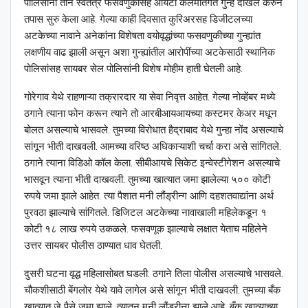
पोलिसांनी तीन स्वतंत्र फसवणुकीसह आयटी कलमांतर्गत गुन्हे दाखल करुन
तपास सुरु केला आहे. गेल्या काही दिवसात कुरिअरसह डिजीटलच्या
अटकेच्या नावाने अनेकांना विशेषता वयोवृद्धांच्या फसवणुकीच्या गुन्ह्यांत
लक्षणीय वाढ झाली असून अशा गुन्ह्यांतील आरोपींच्या अटकेसाठी स्थानिक
पोलिसांसह सायबर सेल पोलिसांनी विशेष मोहीम हाती घेतली आहे.
गोरेगाव येथे राहणाऱ्या तक्रारदार या सेवा निवृत्त आहेत. गेल्या नोव्हेंबर मध्ये
ठगाने त्याना फोन करून त्याने तो आरबीआयआयच्या कस्टमर केअर मधून
बोलत असल्याचे भासवले. तुमच्या विरोधात हैद्राबाद येथे गुन्हा नोंद असल्याचे
सांगून भीती दाखवली. आमच्या वरिष्ठ अधिकाऱ्याशी चर्चा करा असे सांगितले.
ठगाने त्याना विडिओ कॉल केला. सीबीआयचे सिकेट इन्वेस्टीगेशन असल्याचे
भासवून त्याना भीती दाखवली. तुमच्या खात्यात जमा झालेल्या ५०० कोटी
रुपये जमा झाले आहेत. त्या पैशात मनी लौंड्रीन्ग आणि दहशतवाद्यांना अर्थ
पुरवठा झाल्याचे सांगितले. डिजिटल अटकेच्या नावाखाली महिलेकडून १
कोटी १८ लाख रुपये उकळले. फसवणूक झाल्याचे लक्षात येताच महिलेने
उत्तर सायबर पोलीस ठाण्यात धाव घेतली.
दुसरी घटना वृद्ध महिलासोबत घडली. ठगाने तिला पोलीस असल्याचे भासवले.
चौकशीसाठी बेंगलोर येथे यावे लागेल असे सांगून भीती दाखवली. तुमच्या बँक
खात्यात जे पैसे जमा झाले. त्यातून मनी लौंड्रीन्ग झाले आहे. बँक खात्याच्या