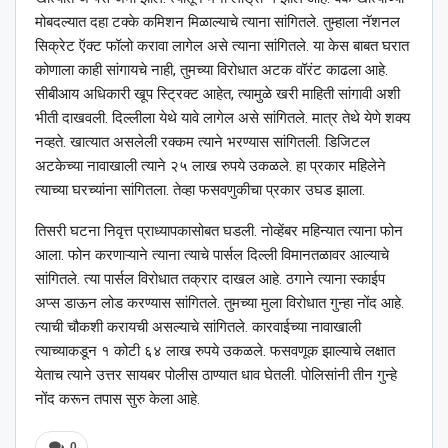
मोबदल्यात दहा टक्के कमिशन मिळाल्याचे त्याना सांगितले. तुम्हाला नॅशनल
सिक्रेट ऍक्ट फॉलो करावा लागेल असे त्याना सांगितले. या केस बाबत घरात
कोणाला काही सांगायचे नाही, तुमच्या विरोधात अटक वॉरंट काढला आहे.
सीबीआय अधिकारी खूप स्ट्रिक्ट आहेत, त्यामुळे खरी माहिती सांगावी अशी
भीती दाखवली. दिल्लीला येथे यावे लागेल असे सांगितले. मात्र तेथे येणे शक्य
नव्हते. खात्यात असलेली रक्कम त्याने भरण्यास सांगितली. डिजिटल
अटकेच्या नावाखाली त्याने २५ लाख रुपये उकळले. हा प्रकार महिलेने
त्याच्या घरच्यांना सांगितला. तेव्हा फसवणुकीचा प्रकार उघड झाला.
तिसरी घटना निवृत्त प्राध्यापकासोबत घडली. नोव्हेंबर महिन्यात त्याना फोन
आला. फोन करणाऱ्याने त्याना त्याचे पार्सल दिल्ली विमानतळावर आल्याचे
सांगितले. त्या पार्सल विरोधात तक्रार दाखल आहे. ठगाने त्याना स्काईप
अप्स डाऊन लोड करण्यास सांगितले. तुमच्या मुला विरोधात गुन्हा नोंद आहे.
त्याची चौकशी करायची असल्याचे सांगितले. कारवाईच्या नावाखाली
त्याच्याकडून १ कोटी ६४ लाख रुपये उकळले. फसवणूक झाल्याचे लक्षात
येताच त्याने उत्तर सायबर पोलीस ठाण्यात धाव घेतली. पोलिसांनी तीन गुन्हे
नोंद करून तपास सुरु केला आहे.
0