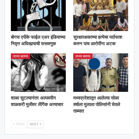
बोगस एपीके फाईल एअर इंडियाच्या
सुरक्षारक्षकाच्या हत्येचा पर्दाफाश
निवृत्त अधिकार्‍याची फसवणुक
करुन पाच आरोपींना अटक
ताज्या बातम्या
ताज्या बातम्या
शाळा सुटल्यानंतर अल्पवयीन
मध्यप्रदेशातून आलेल्या सोळा
शाळकरी मुलीवर लैगिंक अत्याचार
वर्षाला मुलाला पोलिसांनी घेतले
ताब्यात
PREV
NEXT