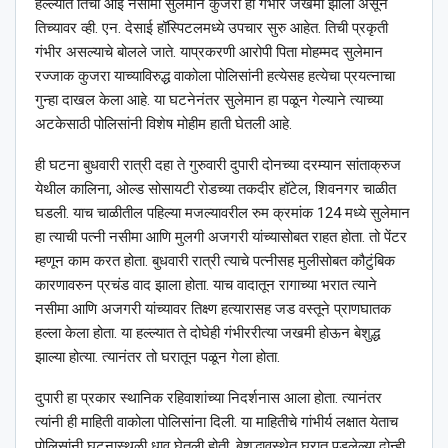
हल्ल्यात तिची आई नसीमा सुलेमान कुजरा ही गंभीर जखमी झाली असून
तिच्यावर व्ही. एन. देसाई हॉस्पिटलमध्ये उपचार सुरु आहेत. तिची प्रकृती
गंभीर असल्याचे बोलले जाते. याप्रकरणी आरोपी पिता मोहम्मद सुलेमान
रज्जाक कुजरा याच्याविरुद्ध वाकोला पोलिसांनी हत्येसह हत्येचा प्रयत्नाचा
गुन्हा दाखल केला आहे. या घटनेनंतर सुलेमान हा पळून गेल्याने त्याच्या
अटकेसाठी पोलिसांनी विशेष मोहीम हाती घेतली आहे.
ही घटना बुधवारी रात्री दहा ते गुरुवारी दुपारी दोनच्या दरम्यान सांताक्रुज
येथील कालिना, ओल्ड सोसायटी रोडच्या तकदीर हॉटेल, शिवनगर चाळीत
घडली. याच चाळीतील पहिल्या मजल्यावरील रुम क्रमांक 124 मध्ये सुलेमान
हा त्याची पत्नी नसीमा आणि मुलगी अजगरी यांच्यासोबत राहत होता. तो पेंटर
म्हणून काम करत होता. बुधवारी रात्री त्याचे पत्नीसह मुलीसोबत कौटुंबिक
कारणावरुन प्रचंड वाद झाला होता. याच वादातून रागाच्या भरात त्याने
नसीमा आणि अजगरी यांच्यावर तिक्ष्ण हत्यारासह जड वस्तूने प्राणघातक
हल्ला केला होता. या हल्ल्यात ते दोघेही गंभीररीत्या जखमी होऊन बेशुद्ध
झाल्या होत्या. त्यानंतर तो घरातून पळून गेला होता.
दुपारी हा प्रकार स्थानिक रहिवाशांच्या निदर्शनास आला होता. त्यानंतर
त्यांनी ही माहिती वाकोला पोलिसांना दिली. या माहितीचे गांभीर्य लक्षात येताच
पोलिसांनी घटनास्थळी धाव घेतली होती. बेशुद्धावस्थेत घरात पडलेल्या दोन्ही