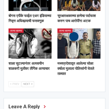
बोगस एपीके फाईल एअर इंडियाच्या
सुरक्षारक्षकाच्या हत्येचा पर्दाफाश
निवृत्त अधिकार्‍याची फसवणुक
करुन पाच आरोपींना अटक
ताज्या बातम्या
ताज्या बातम्या
शाळा सुटल्यानंतर अल्पवयीन
मध्यप्रदेशातून आलेल्या सोळा
शाळकरी मुलीवर लैगिंक अत्याचार
वर्षाला मुलाला पोलिसांनी घेतले
ताब्यात
PREV
NEXT
Leave A Reply