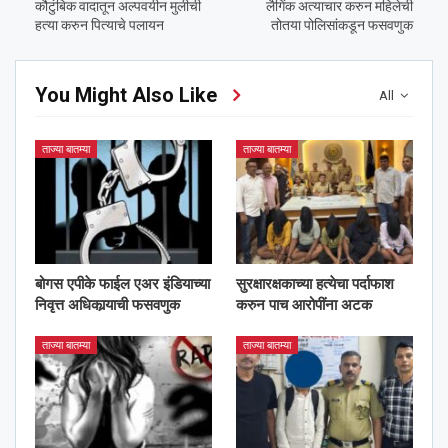
कौटुंबिक वादातून अल्पवयीन मुलीची
लैगिंक अत्याचार करुन महिलेची
हत्या करुन पित्याचे पलायन
तोतया पोलिसांकडून फसवणुक
You Might Also Like
All
ताज्या बातम्या
ताज्या बातम्या
बोगस एपीके फाईल एअर इंडियाच्या
सुरक्षारक्षकाच्या हत्येचा पर्दाफाश
निवृत्त अधिकार्‍याची फसवणुक
करुन पाच आरोपींना अटक
ताज्या बातम्या
ताज्या बातम्या