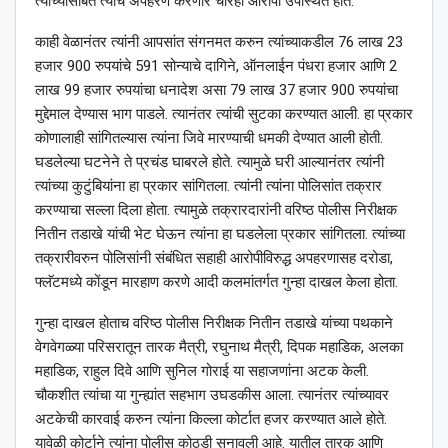
त्यांच्यासोबत त्यांचे अपहरण करणारे चारही आरोपी उपस्थित होते.
काही वेळानंतर त्यांनी आपसांत संगनमत करुन त्यांच्याकडील 76 लाख 23
हजार 900 रुपयांचे 591 सोन्याचे दागिने, ऑनलाईन पंधरा हजार आणि 2
लाख 99 हजार रुपयांचा धनादेश असा 79 लाख 37 हजार 900 रुपयांचा
मुद्देमाल देण्यास भाग पाडले. त्यानंतर त्यांची सुटका करण्यात आली. हा प्रकार
कोणालाही सांगितल्यास त्यांना जिवे मारण्याची धमकी देण्यात आली होती.
घडलेल्या घटनेने ते प्रचंड घाबरले होते. त्यामुळे घरी आल्यानंतर त्यांनी
त्यांच्या कुटुंबियांना हा प्रकार सांगितला. त्यांनी त्यांना पोलिसांत तक्रार
करण्याचा सल्ला दिला होता. त्यामुळे तक्रारदारांनी वरिष्ठ पोलीस निरीक्षक
नितीन तडाखे यांची भेट घेऊन त्यांना हा घडलेला प्रकार सांगितला. त्यांच्या
तक्रारीवरुन पोलिसांनी संबंधित सहाही आरोपीविरुद्ध अपहरणासह दरोडा,
फ्लॅटमध्ये कोंडून मारहाण करणे आदी कलमांतर्गत गुन्हा दाखल केला होता.
गुन्हा दाखल होताच वरिष्ठ पोलीस निरीक्षक नितीन तडाखे यांच्या पथकाने
वेगवेगळ्या परिसरातून तारक मैत्री, रघुनाथ मैत्री, दिपक महाडिक, अलका
महाडिक, राहुल दिवे आणि सुनिल गोराई या सहाजणांना अटक केली.
चौकशीत त्यांचा या गुन्ह्यांत सहभाग उघडकीस आला. त्यानंतर त्यांच्यावर
अटकेची कारवाई करुन त्यांना किल्ला कोर्टात हजर करण्यात आले होते.
यावेळी कोर्टाने त्यांना पोलीस कोठडी सुनावली आहे. यातील तारक आणि