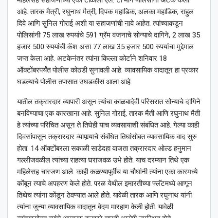
महिलेसह सहाजणांच्या एका टोळीला एल. टी मार्ग पोलिसांनी अटक केली
आहे. तारक मैत्री, रघुनाथ मैत्री, दिपक महाडिक, अलका महाडिक, राहुल
दिवे आणि सुनिल गोराई अशी या सहाजणांची नावे आहेत. त्यांच्याकडून
पोलिसांनी 75 लाख रुपयांचे 591 ग्रॅम वजनाचे सोन्याचे दागिने, 2 लाख 35
हजार 500 रुपयांची कॅश असा 77 लाख 35 हजार 500 रुपयांचा मुद्देमाल
जप्त केला आहे. अटकेनंतर त्यांना किल्ला कोर्टाने शनिवार 18
ऑक्टोंबरपर्यंत पोलीस कोठडी सुनावली आहे. व्यावसायिक वादातून हा प्रकार
घडल्याचे पोलीस तपासात उघडकीस आला आहे.
यातील तक्रारदार व्यापारी असून त्यांचा काळबादेवी परिसरात सोन्याचे दागिने
बनविण्याचा एक कारखाना आहे. सुनिल गोराई, तारक मैती आणि रघुनाथ मैती
हे त्यांच्या परिचित असून ते तिघेही याच व्यवसायाशी संबंधित आहे. गेल्या काही
दिवसांपासून तक्रारदार व्यापार्‍याचे संबंधित तिघांसोबत व्यावसायिक वाद सुरु
होता. 14 ऑक्टोंबरला सकाळी साडेदहा वाजता तक्रारदार ओल्ड हनुमान
गल्लीजवळील त्यांच्या राहत्या घराजवळ उभे होते. याच दरम्यान तिथे एक
महिलेसह चारजण आले. काही कळण्यापूर्वीच या चौघांनी त्यांना एका कारमध्ये
कोंबून त्याचे अपहरण केले होते. परळ येथील इमारतीच्या फ्लॅटमध्ये आणून
तिथेच त्यांना कोंडून ठेवण्यात आले होते. यावेळी तारक आणि रघुनाथ यांनी
त्यांना जुन्या व्यावसायिक वादातून बेदम मारहाण केली होती. यावेळी