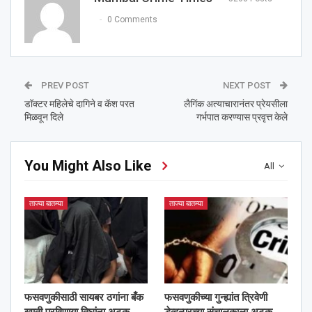
0 Comments
PREV POST
NEXT POST
डॉक्टर महिलेचे दागिने व कॅश परत
लैगिंक अत्याचारानंतर प्रेयसीला
मिळवून दिले
गर्भपात करण्यास प्रवृत्त केले
You Might Also Like
All
ताज्या बातम्या
ताज्या बातम्या
फसवणुकीसाठी सायबर ठगांना बँक
फसवणुकीच्या गुन्ह्यांत त्रिवेणी
खाती पुरविणार्‍या तिघांना अटक
डेव्हल्परच्या संचालकाला अटक