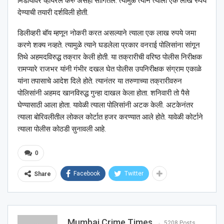
मिडीयावर व्हायरल करु असेही सांगितले. त्यामुळे त्याने त्याला एक लाख रुपये
देण्याची तयारी दर्शविली होती.
डिलीव्हरी बॉय म्हणून नोकरी करत असल्याने त्याला एक लाख रुपये जमा
करणे शक्य नव्हते. त्यामुळे त्याने घडलेला प्रकार वनराई पोलिसांना सांगून
तिथे अहमदविरुद्ध तक्रार केली होती. या तक्रारीची वरिष्ठ पोलीस निरीक्षक
रामप्यारे राजभर यांनी गंभीर दखल घेत पोलीस उपनिरीक्षक संग्राम एकाळे
यांना तपासाचे आदेश दिले होते. त्यानंतर या तरुणाच्या तक्रारीवरुन
पोलिसांनी अहमद खानविरुद्ध गुन्हा दाखल केला होता. शनिवारी तो पैसे
घेण्यासाठी आला होता. यावेळी त्याला पोलिसांनी अटक केली. अटकेनंतर
त्याला बोरिवलीतील लोकल कोर्टात हजर करण्यात आले होते. यावेळी कोर्टाने
त्याला पोलीस कोठडी सुनावली आहे.
0
Facebook
Twitter
Share
Mumbai Crime Times
5208 Posts