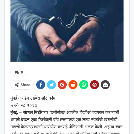
0
Share
मुंबई क्राईम टाईम्स डॉट कॉम
५ ऑगस्ट २०२४
मुंबई, – सोशल मिडीयावर पत्नीसोबत अश्‍लील व्हिडीओ व्हायरल करण्याची
धमकी देऊन एका डिलीव्हरी बॉय तरुणाकडे एक लाख रुपयांची खंडणीची
मागणी केल्याप्रकरणी आरोपीस वनराई पोलिसांनी अटक केली. अहमद खान
ऊर्फ नूर खान असे या आरोपीचे नाव असून तो जोगेश्‍वरीतील बेहरामबागचा