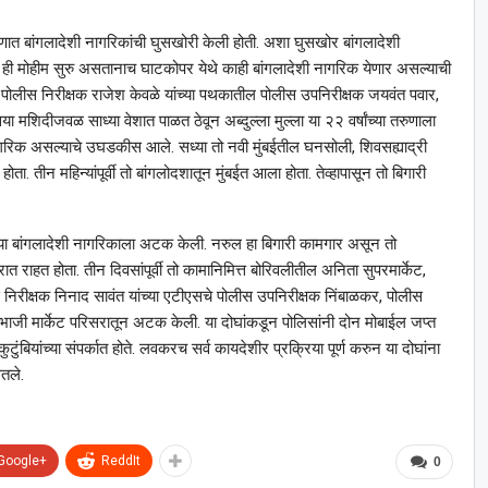
माणात बांगलादेशी नागरिकांची घुसखोरी केली होती. अशा घुसखोर बांगलादेशी
ोती. ही मोहीम सुरु असतानाच घाटकोपर येथे काही बांगलादेशी नागरिक येणार असल्याची
ठ पोलीस निरीक्षक राजेश केवळे यांच्या पथकातील पोलीस उपनिरीक्षक जयवंत पवार,
 मशिदीजवळ साध्या वेशात पाळत ठेवून अब्दुल्ला मुल्ला या २२ वर्षांच्या तरुणाला
ागरिक असल्याचे उघडकीस आले. सध्या तो नवी मुंबईतील घनसोली, शिवसह्याद्री
ोता. तीन महिन्यांपूर्वी तो बांगलोदशातून मुंबईत आला होता. तेव्हापासून तो बिगारी
ंच्या बांगलादेशी नागरिकाला अटक केली. नरुल हा बिगारी कामगार असून तो
राहत होता. तीन दिवसांपूर्वी तो कामानिमित्त बोरिवलीतील अनिता सुपरमार्केट,
 निरीक्षक निनाद सावंत यांच्या एटीएसचे पोलीस उपनिरीक्षक निंबाळकर, पोलीस
 भाजी मार्केट परिसरातून अटक केली. या दोघांकडून पोलिसांनी दोन मोबाईल जप्त
ुटुंबियांच्या संपर्कात होते. लवकरच सर्व कायदेशीर प्रक्रिया पूर्ण करुन या दोघांना
ितले.
Google+
ReddIt
0