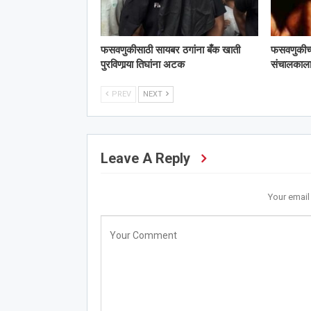
फसवणुकीसाठी सायबर ठगांना बँक खाती
फसवणुकीच्या 
पुरविणार्‍या तिघांना अटक
संचालका
PREV
NEXT
Leave A Reply
Your email