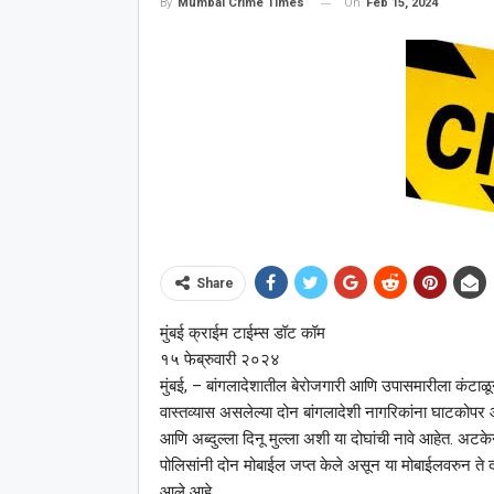
On
Feb 15, 2024
By
Mumbai Crime Times
Share
मुंबई क्राईम टाईम्स डॉट कॉम
१५ फेब्रुवारी २०२४
मुंबई, – बांगलादेशातील बेरोजगारी आणि उपासमारीला कंटाळू
वास्तव्यास असलेल्या दोन बांगलादेशी नागरिकांना घाटकोप
आणि अब्दुल्ला दिनू मुल्ला अशी या दोघांची नावे आहेत. अटक
पोलिसांनी दोन मोबाईल जप्त केले असून या मोबाईलवरुन ते दोघ
आले आहे.