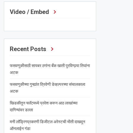
Video / Embed
Recent Posts
फसवणुकीसाठी सायबर ठगांना बँक खाती पुरविणार्‍या तिघांना
अटक
फसवणुकीच्या गुन्ह्यांत त्रिवेणी डेव्हल्परच्या संचालकाला
अटक
खिडकीतून फ्लॅटमध्ये प्रवेश करुन आठ लाखांच्या
दागिन्यांवर डल्ला
मनी लॉड्रिगप्रकरणी डिजीटल अरेस्टची भीती दाखवून
ऑनलाईन गंडा