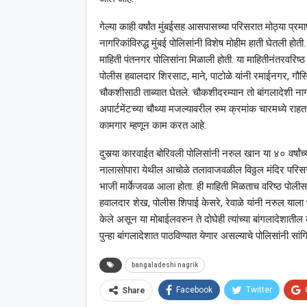
गेल्या काही वर्षांत मुंबईसह आसपासच्या परिसरात मोठ्या प्र
नागरिकांविरुद्ध मुंबई पोलिसांनी विशेष मोहीम हाती घेतली ह
माहिती पंतनगर पोलिसांना मिळाली होती. या माहितीनंतरवरिष्
पोलीस हवालदार शिरसाट, माने, पाटोळे यांनी रमाईनगर, गौसिया
चौकशीसाठी ताब्यात घेतले. चौकशीदरम्यान तो बांगलादेशी न
अपार्टमेंटच्या चौथ्या मजल्यावरील रुम क्रमांक चारमध्ये राहत ह
कामगार म्हणून काम करत आहे.
दुसर्‍या कारवाईत बोरिवली पोलिसांनी नरुल खान या ४० वर्षा
नालासोपारा येथील आचोळे तलावाजवळील विठ्ठल मंदिर परिसरात 
भाजी मार्केजवळ आला होता. ही माहिती मिळताच वरिष्ठ पोलीस
हवालदार शेख, पोलीस शिपाई केसरे, रेवाळे यांनी नरुल याला
केले असून या मोबाईलवरुन ते दोघेही त्यांच्या बांगलादेशातील क
पुन्हा बांगलादेशात पाठविण्यात येणार असल्याचे पोलिसांनी सांग
bangaladeshi nagrik
Facebook
Twitter
Share