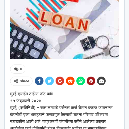
0
Share
मुंबई क्राईम टाईम्स डॉट कॉम
१५ फेब्रुवारी २०२४
मुंबई, (प्रतिनिधी) – सात लाखांचे पर्सनल कर्ज घेऊन बजाज फायनान्स
कंपनीची एका भामट्याने फसवणुक केल्याची घटना गोरेगाव परिसरात
उघडकीस आली आहे. याप्रकरणी कंपनीच्या वतीने आलेल्या तक्रार
अर्जानंतर पवई पोलिसांनी रंजन किसनचंद भाटिया या भामट्यविरुद्ध