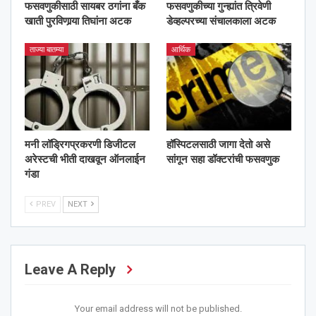
फसवणुकीसाठी सायबर ठगांना बँक
फसवणुकीच्या गुन्ह्यांत त्रिवेणी
खाती पुरविणार्‍या तिघांना अटक
डेव्हल्परच्या संचालकाला अटक
ताज्या बातम्या
आर्थिक
मनी लॉड्रिगप्रकरणी डिजीटल
हॉस्पिटलसाठी जागा देतो असे
अरेस्टची भीती दाखवून ऑनलाईन
सांगून सहा डॉक्टरांची फसवणुक
गंडा
PREV
NEXT
Leave A Reply
Your email address will not be published.