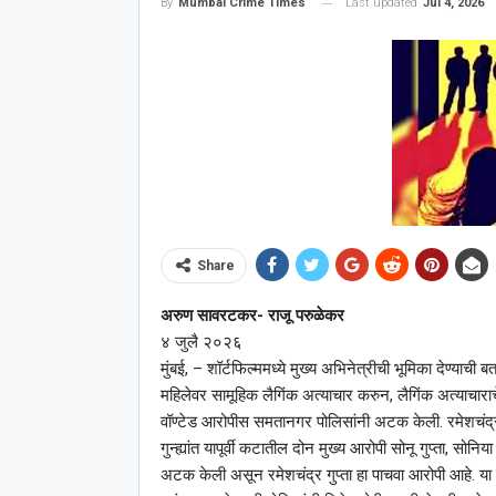
Last updated
Jul 4, 2026
By
Mumbai Crime Times
Share
अरुण सावरटकर- राजू परुळेकर
४ जुलै २०२६
मुंबई, – शॉर्टफिल्ममध्ये मुख्य अभिनेत्रीची भूमिका देण्याची 
महिलेवर सामूहिक लैगिंक अत्याचार करुन, लैगिंक अत्याचारा
वॉण्टेड आरोपीस समतानगर पोलिसांनी अटक केली. रमेशचंद्र 
गुन्ह्यांत यापूर्वी कटातील दोन मुख्य आरोपी सोनू गुप्ता, सो
अटक केली असून रमेशचंद्र गुप्ता हा पाचवा आरोपी आहे. या गु