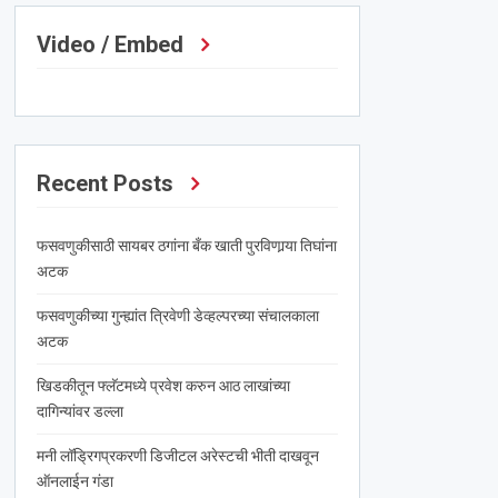
Video / Embed
Recent Posts
फसवणुकीसाठी सायबर ठगांना बँक खाती पुरविणार्‍या तिघांना
अटक
फसवणुकीच्या गुन्ह्यांत त्रिवेणी डेव्हल्परच्या संचालकाला
अटक
खिडकीतून फ्लॅटमध्ये प्रवेश करुन आठ लाखांच्या
दागिन्यांवर डल्ला
मनी लॉड्रिगप्रकरणी डिजीटल अरेस्टची भीती दाखवून
ऑनलाईन गंडा