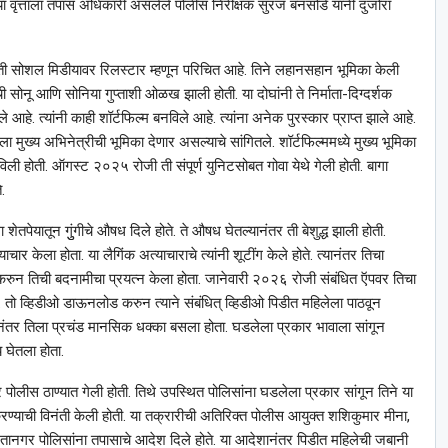
. या वृत्ताला तपास अधिकारी असलेले पोलीस निरीक्षक सुरज बनसोडे यांनी दुजोरा
 ती सोशल मिडीयावर रिलस्टार म्हणून परिचित आहे. तिने लहानसहान भूमिका केली
ची सोनू आणि सोनिया गुप्ताशी ओळख झाली होती. या दोघांनी ते निर्माता-दिग्दर्शक
ले आहे. त्यांनी काही शॉर्टफिल्म बनविले आहे. त्यांना अनेक पुरस्कार प्राप्त झाले आहे.
 मुख्य अभिनेत्रीची भूमिका देणार असल्याचे सांगितले. शॉर्टफिल्ममध्ये मुख्य भूमिका
विली होती. ऑगस्ट २०२५ रोजी ती संपूर्ण युनिटसोबत गोवा येथे गेली होती. बागा
.
ेयातून गुुंगीचे औषध दिले होते. ते औषध घेतल्यानंतर ती बेशुद्ध झाली होती.
ार केला होता. या लैगिंक अत्याचाराचे त्यांनी शूटींग केले होते. त्यानंतर तिचा
ुन तिची बदनामीचा प्रयत्न केला होता. जानेवारी २०२६ रोजी संबंधित ऍपवर तिचा
. तो व्हिडीओ डाऊनलोड करुन त्याने संबंधित् व्हिडीओ पिडीत महिलेला पाठवून
यानंतर तिला प्रचंड मानसिक धक्का बसला होता. घडलेला प्रकार भावाला सांगून
य घेतला होता.
 पोलीस ठाण्यात गेली होती. तिथे उपस्थित पोलिसांना घडलेला प्रकार सांगून तिने या
करण्याची विनंती केली होती. या तक्रारीची अतिरिक्त पोलीस आयुक्त शशिकुमार मीना,
ानगर पोलिसांना तपासाचे आदेश दिले होते. या आदेशानंतर पिडीत महिलेची जबानी