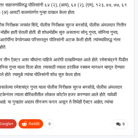
सेच इतर सहाजणांविरुद्ध पोलिसांनी ६४ (२), (आय), ६४ (२), (एम), १२३, ७४, ७७, ६१
अ) आयटी कलमांतर्गत गुन्हा दाखल केला होता.
 पोलीस निरीक्षक जयवंत शिंदे, पोलीस निरीक्षक सुरज बनसोडे, पोलीस अंमलदार नितीन
ीम हाती घेतली होती. ही शोधमोहीम सुरु असताना सोनू गुप्ता, सोनिया गुप्ता,
ंना वेगवेगळ्या परिसरातून पोलिसांनी अटक केली होती. त्यांच्याविरुद्ध नंतर
ोते.
इतर तीन ऍक्टर अशा चौघांना पाहिजे आरोपी दाखविण्यात आले होते. रमेशचंद्रने पिडीत
या गुप्ता याला दिला होता. त्यासाठी त्याला ठराविक रक्कम मानधन म्हणून देण्यात
होते. त्यामुळे त्यांचा पोलिसांनी शोध सुरु केला होता.
ड असलेल्या रमेशचंद्र गुप्ता याला पोलीस निरीक्षक सुरज बनसोडे, पोलीस अंमलदार
टकेनंतर त्याला बोरिवलीतील लोकल कोर्टात हजर करण्यात आले होते. यावेळी
आहे. या गुन्ह्यांत अद्याप तीनजण फरार असून ते तिघेही ऍक्टर आहेत, त्यांचा
Google+
ReddIt
0