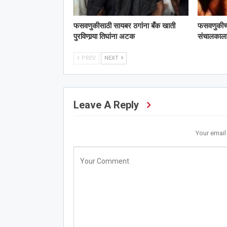
फसवणुकीसाठी सायबर ठगांना बँक खाती
फसवणुकीच्या 
पुरविणार्‍या तिघांना अटक
संचालका
PREV
NEXT
Leave A Reply
Your email