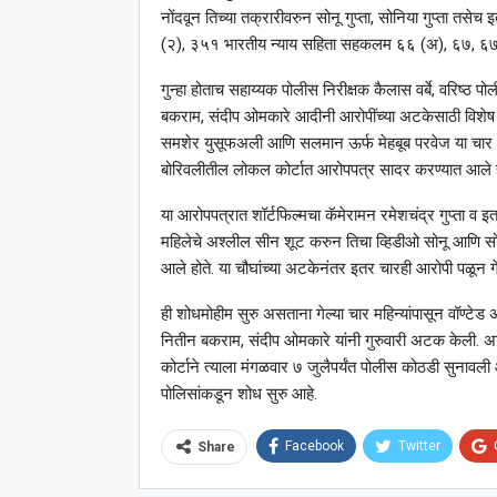
नोंदवून तिच्या तक्रारीवरुन सोनू गुप्ता, सोनिया गुप्ता त
(२), ३५१ भारतीय न्याय सहिता सहकलम ६६ (अ), ६७, ६७ (
गुन्हा होताच सहाय्यक पोलीस निरीक्षक कैलास वर्बे, वरिष्ठ
बकराम, संदीप ओमकारे आदीनी आरोपींच्या अटकेसाठी विशेष मोह
समशेर युसूफअली आणि सलमान ऊर्फ मेहबूब परवेज या चार आरोपी
बोरिवलीतील लोकल कोर्टात आरोपपत्र सादर करण्यात आले ह
या आरोपपत्रात शॉर्टफिल्मचा कॅमेरामन रमेशचंद्र गुप्ता व 
महिलेचे अश्‍लील सीन शूट करुन तिचा व्हिडीओ सोनू आणि सोनि
आले होते. या चौघांच्या अटकेनंतर इतर चारही आरोपी पळून गेले 
ही शोधमोहीम सुरु असताना गेल्या चार महिन्यांपासून वॉण्टे
नितीन बकराम, संदीप ओमकारे यांनी गुरुवारी अटक केली. अ
कोर्टाने त्याला मंगळवार ७ जुलैपर्यंत पोलीस कोठडी सुनावली 
पोलिसांकडून शोध सुरु आहे.
Facebook
Twitter
Share