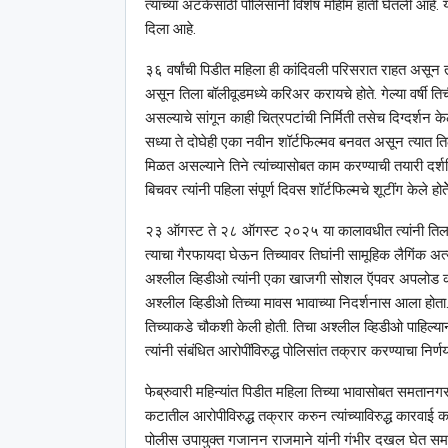
त्यांच्या अटकेसाठी पोलिसांनी विशेष मोहीम हाती घेतली आहे
दिला आहे.
३६ वर्षांची पिडीत महिला ही कांदिवली परिसरात राहत असून
असून तिला बॉलीवूडमध्ये करिअर करायचे होते. गेल्या वर्षी ति
असल्याचे सांगून काही चित्रपटांची निर्मिती तसेच दिग्दर्शन के
सध्या ते दोघेही एका नवीन शॉर्टफिल्मव बनवत असून त्यात तिला
मिळत असल्याने तिने त्यांच्यासोबत काम करण्याची तयारी दर्श
बिचवर त्यांनी पहिला संपूर्ण दिवस शॉर्टफिल्मचे शूटींग केले होतेे
२३ ऑगस्ट ते २८ ऑगस्ट २०२५ या कालावधीत त्यांनी तिला शेतप
त्याचा गैरफायदा घेऊन तिच्यावर तिघांनी सामूहिक लैगिंक अत्याच
अश्‍लील व्हिडीओ त्यांनी एका खाजगी सोशल ऍपवर अपलोड कर
अश्‍लील व्हिडीओ तिच्या मावस भावाच्या निदर्शनास आला होता
तिच्याकडे चौकशी केली होती. तिचा अश्‍लील व्हिडीओ पाहिल्
त्यांनी संबंधित आरोपींविरुद्ध पोलिसांत तक्रार करण्याचा निर्ण
फेब्रुवारी महिन्यांत पिडीत महिला तिच्या भावासोबत समतानगर
कटातील आरोपीविरुद्ध तक्रार करुन त्यांच्याविरुद्ध कारवाई 
पोलीस उपायुक्त गजानन राजमाने यांनी गंभीर दखल घेत समत