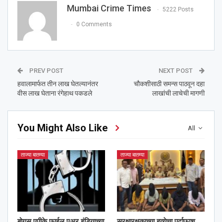
Mumbai Crime Times
5222 Posts
0 Comments
PREV POST
NEXT POST
हवालामार्फत तीन लाख घेतल्यानंतर
चौकशीसाठी समन्स पाठवून दहा
वीस लाख घेताना रंगेहाथ पकडले
लाखांची लाचेची मागणी
You Might Also Like
All
ताज्या बातम्या
ताज्या बातम्या
बोगस एपीके फाईल एअर इंडियाच्या
सुरक्षारक्षकाच्या हत्येचा पर्दाफाश