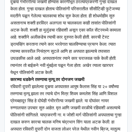
दुसर्‍या गंभीररीत्या जखमी होण्यास कारणीभूत ठरल्याप्रकरणी गुन्हा दाखल
केला होता. गुन्हा दाखल होताच पोलिसांनी परिसरातील सीसीटिव्ही फुटेजच्या
मदतीने पळून गेलेल्या चालकाचा शोध सुरु केला होता. ही शोधमोहीम सुरु
असतानाच शक्ती हरविंदर अलगला या चालकाला काही तासांत पोलिसांनी
अटक केली. शक्ती हा मुलुंडचा रहिवाशी असून एका कॉल सेंटरमध्ये कामाला
आहे. शक्तीने अलीकडेच त्याची कार दुरुस्त केली होती. कारची टेस्ट
ड्रायव्हिंग करताना त्याने कार भरवेगात चालविण्याचा प्रयत्न केला. त्यात
त्याच्या कारवरील नियंत्रण सुटले आणि हा अपघात झाल्याचे तपासात
उघडकीस आले आहे. अपघातानंतर त्याने कार घराजवळ पार्क केली होती.
त्यानंतर तो बाईकने नवी मुंबईला पळून गेला होता. अखेर त्याला खारघर
येथून पोलिसांनी अटक केली.
कारच्या धडकेने तरुणाचा मृत्यू तर दोनजण जखमी
रविवारी दुपारी झालेल्या दुसर्‍या अपघातात आयुष कैलास सिंह या २० वर्षांच्या
तरुणाचा मृत्यू झाला तर त्याचे दोन मित्र शिवम कमलेश सिंह आणि विशाल
प्रेमबहादूर सिंह हे दोघेही गंभीररीत्या जखमी झाले. या दोघांवर नायर
रुग्णालयात उपचार सुरु आहेत. मृत आणि जखमी वरळीचे रहिवाशी असल्याचे
पोलिसांनी सांगितले. याप्रकरणी ना. म जोशी मार्ग पोलिसांनी अपघाताचा गुन्हा
दाखल करुन कारचा चालक मनिष चंद्रभान सिंग याला अटक केली. हा
अपघात रविवारी दुपारी दोन वाजता लोअर परेल येथील नवीन ब्रिज, मातुल्य