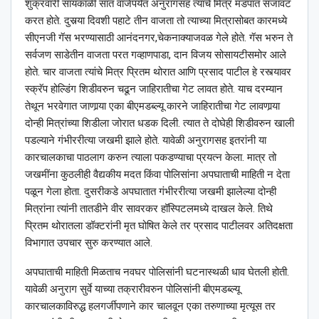
शुक्रवारी सायंकाळी सात वाजेपर्यंत अनुरागसह त्याचे मित्र मंडपात सजावट
करत होते. दुसर्‍या दिवशी पहाटे तीन वाजता तो त्याच्या मित्रासोबत कारमध्ये
सीएनजी गॅस भरण्यासाठी आनंदनगर,चेकनाक्याजवळ गेले होते. गॅस भरुन ते
सर्वजण साडेतीन वाजता परत गव्हाणपाडा, दान विजय सोसायटीसमोर आले
होते. चार वाजता त्यांचे मित्र प्रितम थोरात आणि प्रसाद पाटील हे रस्त्यावर
स्क्रॅप होल्डिंग शिडीवरुन चढून जाहिरातीचा गेट लावत होते. याच दरम्यान
तेथून भरवेगात जाणार्‍या एका बीएमडब्ल्यू कारने जाहिरातीचा गेट लावणार्‍या
दोन्ही मित्रांच्या शिडीला जोरात धडक दिली. त्यात ते दोघेही शिडीवरुन खाली
पडल्याने गंभीररीत्या जखमी झाले होते. यावेळी अनुरागसह इतरांनी या
कारचालकाचा पाठलाग करुन त्याला पकडण्याचा प्रयत्न केला. मात्र तो
जखमींना कुठलीही वैद्यकीय मदत किंवा पोलिसांना अपघाताची माहिती न देता
पळून गेला होता. दुसरीकडे अपघातात गंभीररीत्या जखमी झालेल्या दोन्ही
मित्रांना त्यांनी तातडीने वीर सावरकर हॉस्पिटलमध्ये दाखल केले. तिथे
प्रितम थोरातला डॉक्टरांनी मृत घोषित केले तर प्रसाद पाटीलवर अतिदक्षता
विभागात उपचार सुरु करण्यात आले.
अपघाताची माहिती मिळताच नवघर पोलिसांनी घटनास्थळी धाव घेतली होती.
यावेळी अनुराग सुर्वे याच्या तक्रारीवरुन पोलिसांनी बीएमडब्ल्यू
कारचालकाविरुद्ध हलगर्जीपणाने कार चालवून एका तरुणाच्या मृत्यूस तर