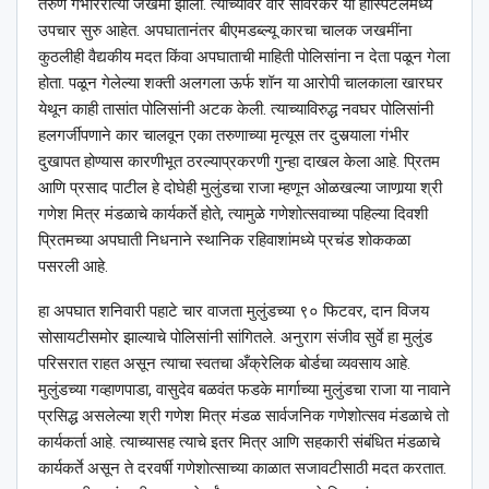
तरुण गंभीररीत्या जखमी झाला. त्याच्यावर वीर सावरकर या हॉस्पिटलमध्ये
उपचार सुरु आहेत. अपघातानंतर बीएमडब्ल्यू कारचा चालक जखमींना
कुठलीही वैद्यकीय मदत किंवा अपघाताची माहिती पोलिसांना न देता पळून गेला
होता. पळून गेलेल्या शक्ती अलगला ऊर्फ शॉन या आरोपी चालकाला खारघर
येथून काही तासांत पोलिसांनी अटक केली. त्याच्याविरुद्ध नवघर पोलिसांनी
हलगर्जीपणाने कार चालवून एका तरुणाच्या मृत्यूस तर दुसर्‍याला गंभीर
दुखापत होण्यास कारणीभूत ठरल्याप्रकरणी गुन्हा दाखल केला आहे. प्रितम
आणि प्रसाद पाटील हे दोघेही मुलुंडचा राजा म्हणून ओळखल्या जाणार्‍या श्री
गणेश मित्र मंडळाचे कार्यकर्ते होते, त्यामुळे गणेशोत्सवाच्या पहिल्या दिवशी
प्रितमच्या अपघाती निधनाने स्थानिक रहिवाशांमध्ये प्रचंड शोककळा
पसरली आहे.
हा अपघात शनिवारी पहाटे चार वाजता मुलुंडच्या ९० फिटवर, दान विजय
सोसायटीसमोर झाल्याचे पोलिसांनी सांगितले. अनुराग संजीव सुर्वे हा मुलुंड
परिसरात राहत असून त्याचा स्वतचा अँक्रेलिक बोर्डचा व्यवसाय आहे.
मुलुंडच्या गव्हाणपाडा, वासुदेव बळवंत फडके मार्गाच्या मुलुंडचा राजा या नावाने
प्रसिद्ध असलेल्या श्री गणेश मित्र मंडळ सार्वजनिक गणेशोत्सव मंडळाचे तो
कार्यकर्ता आहे. त्याच्यासह त्याचे इतर मित्र आणि सहकारी संबंधित मंडळाचे
कार्यकर्ते असून ते दरवर्षी गणेशोत्साच्या काळात सजावटीसाठी मदत करतात.