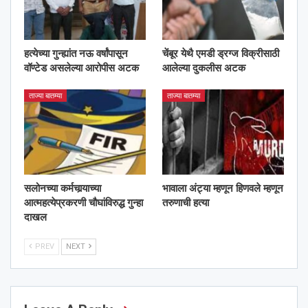
हत्येच्या गुन्ह्यांत नऊ वर्षांपासून
चेंबूर येथै एमडी ड्रग्ज विक्रीसाठी
वॉण्टेड असलेल्या आरोपीस अटक
आलेल्या दुकलीस अटक
ताज्या बातम्या
ताज्या बातम्या
सलोनच्या कर्मचार्‍याच्या
भावाला अंट्या म्हणून हिणवले म्हणून
आत्महत्येप्रकरणी चौघांविरुद्ध गुन्हा
तरुणाची हत्या
दाखल
PREV
NEXT