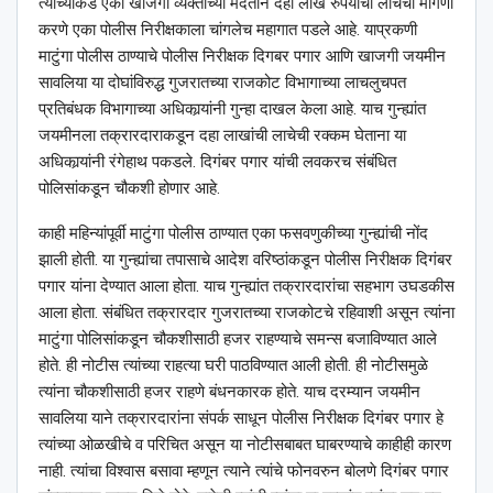
त्याच्याकडे एका खाजगी व्यक्तीच्या मदतीने दहा लाख रुपयांची लाचेची मागणी
करणे एका पोलीस निरीक्षकाला चांगलेच महागात पडले आहे. याप्रकणी
माटुंगा पोलीस ठाण्याचे पोलीस निरीक्षक दिगबर पगार आणि खाजगी जयमीन
सावलिया या दोघांविरुद्ध गुजरातच्या राजकोट विभागाच्या लाचलुचपत
प्रतिबंधक विभागाच्या अधिकार्‍यांनी गुन्हा दाखल केला आहे. याच गुन्ह्यांत
जयमीनला तक्रारदाराकडून दहा लाखांची लाचेची रक्कम घेताना या
अधिकार्‍यांनी रंगेहाथ पकडले. दिगंबर पगार यांची लवकरच संबंधित
पोलिसांकडून चौकशी होणार आहे.
काही महिन्यांपूर्वी माटुंगा पोलीस ठाण्यात एका फसवणुकीच्या गुन्ह्यांची नोंद
झाली होती. या गुन्ह्यांचा तपासाचे आदेश वरिष्ठांकडून पोलीस निरीक्षक दिगंबर
पगार यांना देण्यात आला होता. याच गुन्ह्यांत तक्रारदारांचा सहभाग उघडकीस
आला होता. संबंधित तक्रारदार गुजरातच्या राजकोटचे रहिवाशी असून त्यांना
माटुंगा पोलिसांकडून चौकशीसाठी हजर राहण्याचे समन्स बजाविण्यात आले
होते. ही नोटीस त्यांच्या राहत्या घरी पाठविण्यात आली होती. ही नोटीसमुळे
त्यांना चौकशीसाठी हजर राहणे बंधनकारक होते. याच दरम्यान जयमीन
सावलिया याने तक्रारदारांना संपर्क साधून पोलीस निरीक्षक दिगंबर पगार हे
त्यांच्या ओळखीचे व परिचित असून या नोटीसबाबत घाबरण्याचे काहीही कारण
नाही. त्यांचा विश्‍वास बसावा म्हणून त्याने त्यांचे फोनवरुन बोलणे दिगंबर पगार