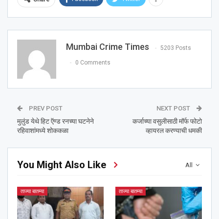
Mumbai Crime Times
5203 Posts
0 Comments
PREV POST
NEXT POST
मुलुंड येथे हिट ऍण्ड रनच्या घटनेने
कर्जाच्या वसुलीसाठी मॉर्फ फोटो
रहिवाशांमध्ये शोककळा
व्हायरल करण्याची धमकी
You Might Also Like
All
ताज्या बातम्या
ताज्या बातम्या