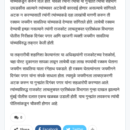
यांच्याकडून करुन दिले होते. यावेळी त्यांनी त्यांचा या गुन्ह्यांत त्यांचा सहभाग
उघडकीस आल्याने त्यांच्यावर अटकेची कारवाई होणार असल्याचे सांगितले.
अटक न करण्यासाठी त्यांनी त्यांच्याकडे दहा लाखांची मागणी करुन ती
रक्कम जयमीन सावलिया यांच्याकडे देण्यास सांगितले होते. लाचेची रक्कम
देण्याची इच्छा नसल्याने त्यांनी राजकोट लाचलुचपत प्रतिबंधक विभागात
पोलीस निरीक्षक दिगंबर पगार आणि खाजगी व्यक्ती जयमीन सावलिया
यांच्याविरुद्ध तक्रार केली होती.
या तक्रारीची शहानिशा केल्यानंतर या अधिकार्‍यांनी राजकोटच्या रेसकोर्स,
चहा पोस्ट दुकानात सापळा लावून लाचेची दहा लाख रुपयांची रक्कम घेताना
जयमीन सावलिया याला रंगेहाथ पकडले. ही रक्कम घेतल्यांनतर जयमीनने
दिगंबर पगार यांना संपर्क साधला होता. त्यामुळे जयमीनला लाचप्रकरणी
अटक करुन या गुन्ह्यांत दिगंबर पगार यांना सहआरोपी करण्यात आले.
त्यांच्याविरुद्ध राजकोट लाचलुचपत प्रतिबंधक विभागात गुन्हा दाखल झाल्याने
मुंबई पोलीस दलात एकच खळबळ उडाली होती. याच गुन्ह्यांत लवकरच त्यांची
पोलिसांकडून चौकशी होणार आहे.
0
Facebook
Twitter
Share