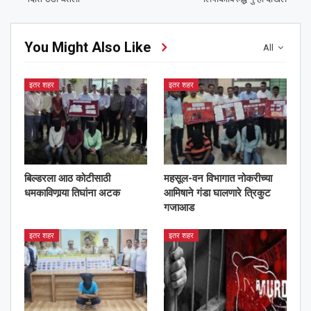
You Might Also Like
All
इतर शहर
इतर शहर
बिल्डरला आठ कोटीसाठी
महसूल-वन विभागात नोकरीच्या
धमकाविणार्‍या तिघांना अटक
आमिषाने गंडा घालणारे त्रिकुट
गजाआड
इतर शहर
इतर शहर