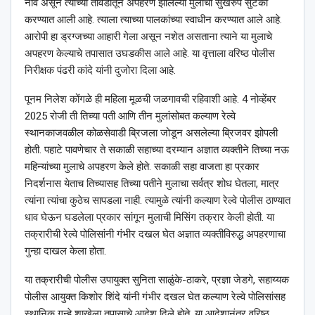
नाव असून त्याच्या तावडीतून अपहरण झालेल्या मुलाची सुखरुप सुटका
करण्यात आली आहे. त्याला त्याच्या पालकांच्या स्वाधीन करण्यात आले आहे.
आरोपी हा ड्रग्जच्या आहारी गेला असून नशेत असताना त्याने या मुलाचे
अपहरण केल्याचे तपासात उघडकीस आले आहे. या वृत्ताला वरिष्ठ पोलीस
निरीक्षक पंढरी कांदे यांनी दुजोरा दिला आहे.
पूनम निलेश कोंगळे ही महिला मूळची जळगावची रहिवाशी आहे. 4 नोव्हेंबर
2025 रोजी ती तिच्या पती आणि तीन मुलांसोबत कल्याण रेल्वे
स्थानकाजवळील कोळसेवाडी ब्रिजला जोडून असलेल्या ब्रिजवर झोपली
होती. पहाटे पावणेचार ते सकाळी सहाच्या दरम्यान अज्ञात व्यक्तीने तिच्या नऊ
महिन्यांच्या मुलाचे अपहरण केले होते. सकाळी सहा वाजता हा प्रकार
निदर्शनास येताच तिच्यासह तिच्या पतीने मुलाचा सर्वत्र शोध घेतला, मात्र
त्यांना त्यांचा कुठेच सापडला नाही. त्यामुळे त्यांनी कल्याण रेल्वे पोलीस ठाण्यात
धाव घेऊन घडलेला प्रकार सांगून मुलाची मिसिंग तक्रार केली होती. या
तक्रारीची रेल्वे पोलिसांनी गंभीर दखल घेत अज्ञात व्यक्तीविरुद्ध अपहरणाचा
गुन्हा दाखल केला होता.
या तक्रारीची पोलीस उपायुक्त सुनिता साळुंके-ठाकरे, प्रज्ञा जेडगे, सहाय्यक
पोलीस आयुक्त किशोर शिंदे यांनी गंभीर दखल घेत कल्याण रेल्वे पोलिसांसह
स्थानिक गुन्हे शाखेला तपासाचे आदेश दिले होते. या आदेशानंतर वरिष्ठ